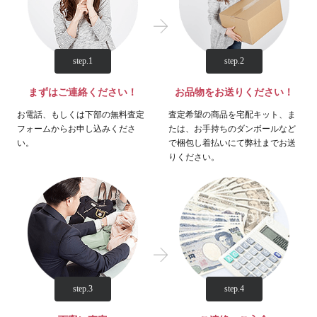
step.1
step.2
まずはご連絡ください！
お品物をお送りください！
お電話、もしくは下部の無料査定
査定希望の商品を宅配キット、ま
フォームからお申し込みくださ
たは、お手持ちのダンボールなど
い。
で梱包し着払いにて弊社までお送
りください。
step.3
step.4