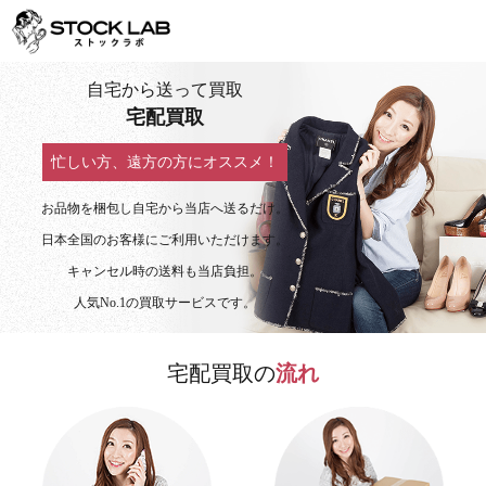
自宅から送って買取
宅配買取
忙しい方、遠方の方にオススメ！
お品物を梱包し自宅から当店へ送るだけ。
日本全国のお客様にご利用いただけます。
キャンセル時の送料も当店負担。
人気No.1の買取サービスです。
宅配買取の
流れ