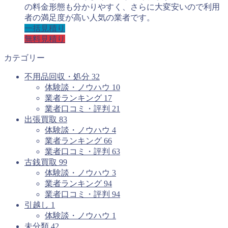
の料金形態も分かりやすく、さらに大変安いので利用
者の満足度が高い人気の業者です。
一括見積り
無料見積り
カテゴリー
不用品回収・処分
32
体験談・ノウハウ
10
業者ランキング
17
業者口コミ・評判
21
出張買取
83
体験談・ノウハウ
4
業者ランキング
66
業者口コミ・評判
63
古銭買取
99
体験談・ノウハウ
3
業者ランキング
94
業者口コミ・評判
94
引越し
1
体験談・ノウハウ
1
未分類
42