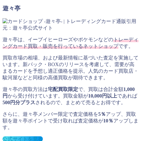
遊々亭
引用
元：遊々亭公式サイト
遊々亭は、イーブイヒーローズやポケモンなどの
トレーディ
ングカード買取・販売を行っているネットショップ
です。
買取市場の相場、および最新情報に基づいた査定を実施して
います。新パック・BOXのリリースを考慮して、需要が高
まるカードを予想し適正価格を提示。人気のカード買取店・
駿河屋などと同様の高価買取が期待できます。
遊々亭の買取方法は
宅配買取限定
で、買取は合計金額
1,000
円
から受け付けています。買取金額が
10,000円以上
であれば
500円分プラス
されるので、まとめて売るとお得です。
さらに、遊々亭メンバー限定で査定価格を
5％
アップ、買取
額を遊々亭ポイントで受け取れば査定価格が
10％
アップしま
す。
公式サイトを見る