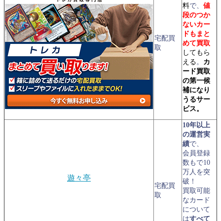
料
で、
値
段のつか
ないカー
ドもまと
宅配買
めて買取
取
してもら
える
。
カ
ード買取
の第一候
補になり
うるサー
ビス。
10年以上
の運営実
績
で、
会員登録
数もで10
万人を突
遊々亭
破！
宅配買
買取可能
取
なカード
について
は
すべて