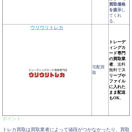
買取価格
を提示
し
てくれ
る。
ウリウリトレカ
トレーデ
ィングカ
ード専門
の買取業
者
。送料
宅配買
無料で
ス
取
リーブや
ファイル
に入れた
まま配送
もOK
。
トレカ買取は買取業者によって値段がつかなかったり、買取