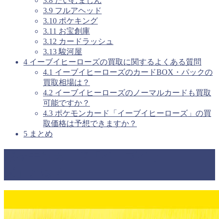
3.8
たいむましん
3.9
フルアヘッド
3.10
ポケキング
3.11
お宝創庫
3.12
カードラッシュ
3.13
駿河屋
4
イーブイヒーローズの買取に関するよくある質問
4.1
イーブイヒーローズのカードBOX・パックの
買取相場は？
4.2
イーブイヒーローズのノーマルカードも買取
可能ですか？
4.3
ポケモンカード「イーブイヒーローズ」の買
取価格は予想できますか？
5
まとめ
ポケモンカード「イーブイヒーロー
ズ」とは？