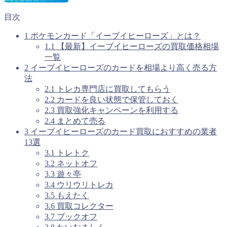
目次
1
ポケモンカード「イーブイヒーローズ」とは？
1.1
【最新】イーブイヒーローズの買取価格相場
一覧
2
イーブイヒーローズのカードを相場より高く売る方
法
2.1
トレカ専門店に買取してもらう
2.2
カードを良い状態で保管しておく
2.3
買取強化キャンペーンを利用する
2.4
まとめて売る
3
イーブイヒーローズのカード買取におすすめの業者
13選
3.1
トレトク
3.2
ネットオフ
3.3
遊々亭
3.4
ウリウリトレカ
3.5
もえたく
3.6
買取コレクター
3.7
ブックオフ