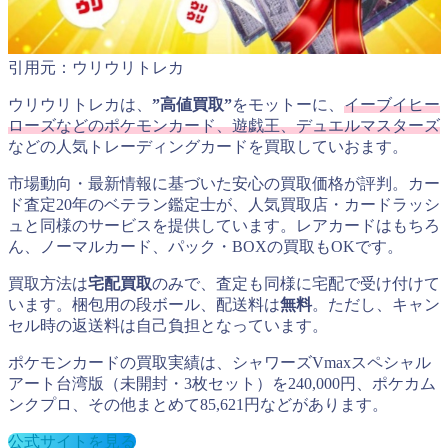
引用元：ウリウリトレカ
ウリウリトレカは、
”高値買取”
をモットーに、
イーブイヒー
ローズなどのポケモンカード、遊戯王、デュエルマスターズ
などの人気トレーディングカードを買取していおます。
市場動向・最新情報に基づいた安心の買取価格が評判。カー
ド査定20年のベテラン鑑定士が、人気買取店・カードラッシ
ュと同様のサービスを提供しています。レアカードはもちろ
ん、ノーマルカード、パック・BOXの買取もOKです。
買取方法は
宅配買取
のみで、査定も同様に宅配で受け付けて
います。梱包用の段ボール、配送料は
無料
。ただし、キャン
セル時の返送料は自己負担となっています。
ポケモンカードの買取実績は、シャワーズVmaxスペシャル
アート台湾版（未開封・3枚セット）を240,000円、ポケカム
ンクプロ、その他まとめて85,621円などがあります。
公式サイトを見る