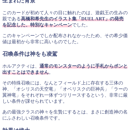
生まれた背景
このカードが初めて人々の目に触れたのは、遊戯王の生みの
親である
高橋和希先生のイラスト集「DUEL ART」の発売
を記念した、特別なキャンペーン
でした。
このキャンペーンでしか配布されなかったため、その希少価
値は最初から非常に高いものでした。
召喚条件は神をも凌駕
ホルアクティは、
通常のモンスターのように手札からポンと
出すことはできません
。
その特殊召喚には、なんとフィールド上に存在する三体の
神、「オシリスの天空竜」「オベリスクの巨神兵」「ラーの
翼神竜」をそれぞれ一体ずつリリースするという、非常に厳
しい条件が課せられています。
あの最強クラスの神々を生贄にするとは、まさに創造神の名
にふさわしい召喚条件です。