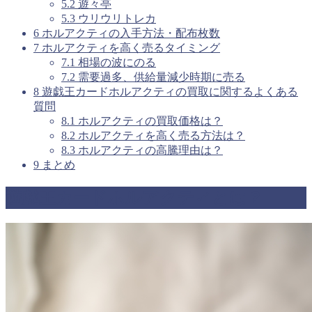
5.2
遊々亭
5.3
ウリウリトレカ
6
ホルアクティの入手方法・配布枚数
7
ホルアクティを高く売るタイミング
7.1
相場の波にのる
7.2
需要過多、供給量減少時期に売る
8
遊戯王カードホルアクティの買取に関するよくある
質問
8.1
ホルアクティの買取価格は？
8.2
ホルアクティを高く売る方法は？
8.3
ホルアクティの高騰理由は？
9
まとめ
遊戯王カードホルアクティとは？