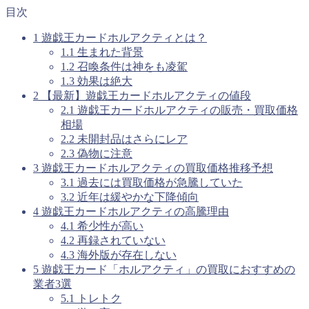
目次
1
遊戯王カードホルアクティとは？
1.1
生まれた背景
1.2
召喚条件は神をも凌駕
1.3
効果は絶大
2
【最新】遊戯王カードホルアクティの値段
2.1
遊戯王カードホルアクティの販売・買取価格
相場
2.2
未開封品はさらにレア
2.3
偽物に注意
3
遊戯王カードホルアクティの買取価格推移予想
3.1
過去には買取価格が急騰していた
3.2
近年は緩やかな下降傾向
4
遊戯王カードホルアクティの高騰理由
4.1
希少性が高い
4.2
再録されていない
4.3
海外版が存在しない
5
遊戯王カード「ホルアクティ」の買取におすすめの
業者3選
5.1
トレトク