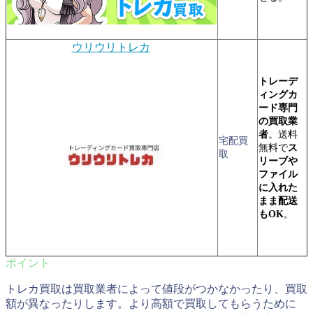
ウリウリトレカ
トレーデ
ィングカ
ード専門
の買取業
者
。送料
宅配買
無料で
ス
取
リーブや
ファイル
に入れた
まま配送
もOK
。
トレカ買取は買取業者によって値段がつかなかったり、買取
額が異なったりします。より高額で買取してもらうために