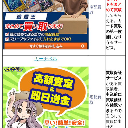
ドもまと
宅配買
めて買取
取
してもら
える
。
カ
ード買取
の第一候
補になり
うるサー
ビス。
カーナベル
買取保証
サービス
がある買
取業者。
申込前に
宅配買
買取価格
取
を確認で
き
るので
安心して
買取に出
せる。