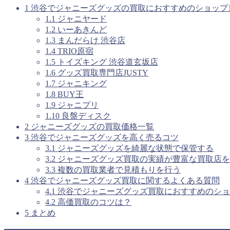
1
渋谷でジャニーズグッズの買取におすすめのショップ1
1.1
ジャニヤード
1.2
いーあきんど
1.3
まんだらけ 渋谷店
1.4
TRIO原宿
1.5
トイズキング 渋谷道玄坂店
1.6
グッズ買取専門店JUSTY
1.7
ジャニキング
1.8
BUY王
1.9
ジャニプリ
1.10
良盤ディスク
2
ジャニーズグッズの買取価格一覧
3
渋谷でジャニーズグッズを高く売るコツ
3.1
ジャニーズグッズを綺麗な状態で保管する
3.2
ジャニーズグッズ買取の実績が豊富な買取店を
3.3
複数の買取業者で見積もりを行う
4
渋谷でジャニーズグッズ買取に関するよくある質問
4.1
渋谷でジャニーズグッズ買取におすすめのショ
4.2
高価買取のコツは？
5
まとめ