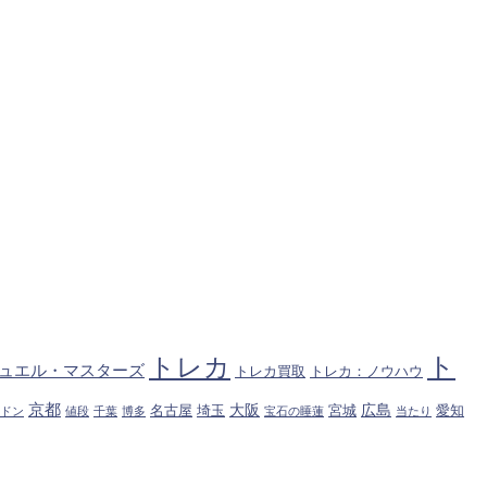
ト
トレカ
ュエル・マスターズ
トレカ買取
トレカ：ノウハウ
京都
大阪
広島
名古屋
埼玉
宮城
愛知
ドン
値段
千葉
博多
宝石の睡蓮
当たり