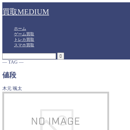
買取MEDIUM
ホーム
ゲーム買取
トレカ買取
スマホ買取
― TAG ―
値段
木元 颯太