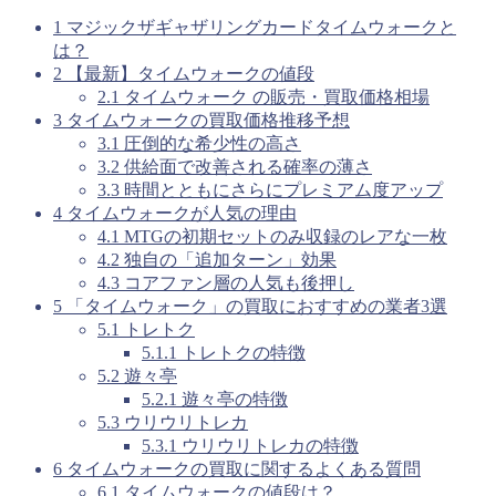
1
マジックザギャザリングカードタイムウォークと
は？
2
【最新】タイムウォークの値段
2.1
タイムウォーク の販売・買取価格相場
3
タイムウォークの買取価格推移予想
3.1
圧倒的な希少性の高さ
3.2
供給面で改善される確率の薄さ
3.3
時間とともにさらにプレミアム度アップ
4
タイムウォークが人気の理由
4.1
MTGの初期セットのみ収録のレアな一枚
4.2
独自の「追加ターン」効果
4.3
コアファン層の人気も後押し
5
「タイムウォーク」の買取におすすめの業者3選
5.1
トレトク
5.1.1
トレトクの特徴
5.2
遊々亭
5.2.1
遊々亭の特徴
5.3
ウリウリトレカ
5.3.1
ウリウリトレカの特徴
6
タイムウォークの買取に関するよくある質問
6.1
タイムウォークの値段は？