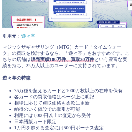
引用元：
遊々亭
マジックザギャザリング（MTG）カード「タイムウォー
ク」の買取を検討するなら、「遊々亭」もおすすめです。こ
ちらの店舗は
販売実績180万件、買取30万件
という豊富な実
績を持ち、25万人以上のユーザーに支持されています。
遊々亭の特徴
35万種を超えるカードと1000万枚以上の在庫を保有
各カードの買取価格はページ上に明記
相場に応じて買取価格も柔軟に更新
納得のいく値段での取引が可能
利用には1,000円以上の査定から受付
日本語版カード限定
1万円を超える査定には500円ボーナス査定