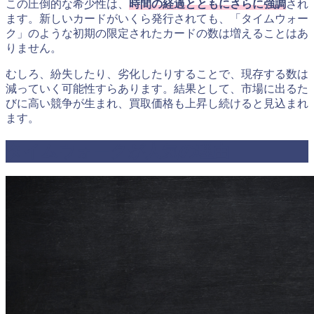
この圧倒的な希少性は、
時間の経過とともにさらに強調
され
ます。新しいカードがいくら発行されても、「タイムウォー
ク」のような初期の限定されたカードの数は増えることはあ
りません。
むしろ、紛失したり、劣化したりすることで、現存する数は
減っていく可能性すらあります。結果として、市場に出るた
びに高い競争が生まれ、買取価格も上昇し続けると見込まれ
ます。
タイムウォークが人気の理由