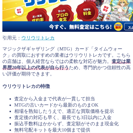
引用元：
ウリウリトレカ
マジックザギャザリング（MTG）カード「タイムウォー
ク」の買取におすすめの業者はウリウリトレカです。こちら
の店舗は、個人経営ならではの柔軟な対応が魅力。
査定は業
界歴20年以上の代表が自ら行う
ため、専門的かつ信頼性の高
い評価が期待できます。
ウリウリトレカの特徴
査定から入金まで代表が一貫して担当
MTGの古いカードから最新のものまOK
相場を熟知したうえで、適正な買取価格を提示
査定後の対応も早く、最長でも3日以内に入金
振込手数料はかからず、査定額がそのまま現金化
無料宅配キットを最大10個まで提供