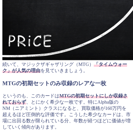
続いて、マジックザギャザリング（MTG）
「タイムウォー
ク」が人気の理由
を見ていきましょう。
MTGの初期セットのみ収録のレアな一枚
というのも、このカードは
MTGの初期セットにしか収録さ
れておらず
、とにかく希少な一枚です。特にAlpha版の
NM（ニアミント）クラスになると、買取価格が160万円を
超えるほど圧倒的な評価です。こうした希少なカードは、市
場に出回る数が限られている分、年数が経つほどに価値が増
していく傾向があります。