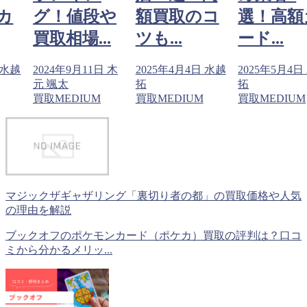
や
額買取のコ
選！高額カ
グ！値段
.
ツも...
ード...
買取相場..
日
木
2025年4月4日
水越
2025年5月4日
水越
2024年9月11
拓
拓
元 颯太
買取MEDIUM
買取MEDIUM
買取MEDIUM
マジックザギャザリング「裏切り者の都」の買取価格や人気
の理由を解説
ブックオフのポケモンカード（ポケカ）買取の評判は？口コ
ミから分かるメリッ...