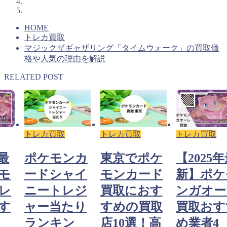
HOME
トレカ買取
マジックザギャザリング「タイムウォーク」の買取価
格や人気の理由を解説
RELATED POST
トレカ買取
トレカ買取
トレカ買取
カ
東京でポケ
【2025年最
ポケモン
イ
モンカード
新】ポケモ
ードシャ
ジ
買取におす
ンガオーレ
ニートレ
り
すめの買取
買取おすす
ャー当た
店10選！高
め業者4
ランキン