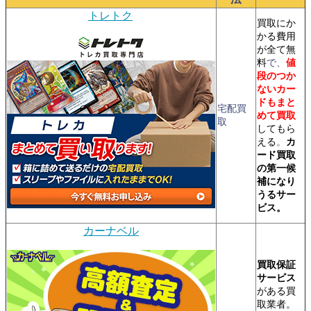
トレトク
買取にか
かる費用
が全て無
料
で、
値
段のつか
ないカー
ドもまと
宅配買
めて買取
取
してもら
える
。
カ
ード買取
の第一候
補になり
うるサー
ビス。
カーナベル
買取保証
サービス
がある買
取業者。