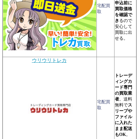
申込前に
宅配買
買取価格
取
を確認で
き
るので
安心して
買取に出
せる。
ウリウリトレカ
トレーデ
ィングカ
ード専門
の買取業
者
。送料
宅配買
無料で
ス
取
リーブや
ファイル
に入れた
まま配送
もOK
。