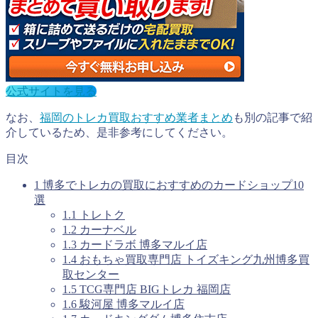
公式サイトを見る
なお、
福岡のトレカ買取おすすめ業者まとめ
も別の記事で紹
介しているため、是非参考にしてください。
目次
1
博多でトレカの買取におすすめのカードショップ10
選
1.1
トレトク
1.2
カーナベル
1.3
カードラボ 博多マルイ店
1.4
おもちゃ買取専門店 トイズキング九州博多買
取センター
1.5
TCG専門店 BIGトレカ 福岡店
1.6
駿河屋 博多マルイ店