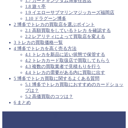
1.7
カードキングダム博多住吉店
1.8
遊々亭
1.9
イエローサブマリンマジッカーズ福岡店
1.10
ドラグーン博多
2
博多でトレカの買取店を選ぶポイント
2.1
高額買取をしているトレカ を確認する
2.2
レアリティによって買取店を変える
3
トレカの買取価格一覧
4
博多でトレカを高く売る方法
4.1
トレカを新品に近い状態で保管する
4.2
トレカカード取扱店で買取してもらう
4.3
複数の買取業者で見積もりを行う
4.4
トレカの需要がある内に買取に出す
5
博多でトレカ買取に関するよくある質問
5.1
博多でトレカ買取におすすめのカードショッ
プは？
5.2
高価買取のコツは？
6
まとめ
博多でトレカの買取におすすめのカー
ドショップ10選