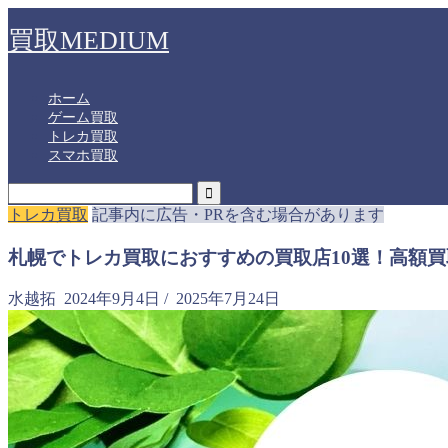
買取MEDIUM
ホーム
ゲーム買取
トレカ買取
スマホ買取
トレカ買取
記事内に広告・PRを含む場合があります
札幌でトレカ買取におすすめの買取店10選！高額
水越拓
2024年9月4日
/
2025年7月24日