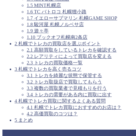
1.5
MINT札幌店
1.6
TC バトロコ 札幌狸小路
1.7
イエローサブマリン 札幌GAME SHOP
1.8
駿河屋 札幌ノルベサ店
1.9
遊々亭
1.10
ブックオフ札幌南2条店
2
札幌でトレカの買取店を選ぶポイント
2.1
高額買取をしているトレカを確認する
2.2
レアリティによって買取店を変える
2.3
トレカの買取価格一覧
3
札幌でトレカを高く売るコツ
3.1
トレカを綺麗な状態で保管する
3.2
トレカ取扱店で買取してもらう
3.3
複数の買取業者で見積もりを行う
3.4
トレカの需要がある内に買取に出す
4
札幌でトレカ買取に関するよくある質問
4.1
札幌でトレカ買取におすすめのお店は？
4.2
高価買取のコツは？
5
まとめ
札幌でトレカ買取におすすめの買取店1