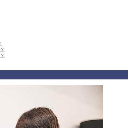
？
？
？