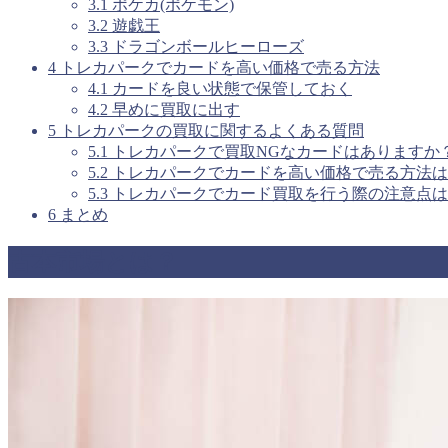
3.1
ポケカ(ポケモン)
3.2
遊戯王
3.3
ドラゴンボールヒーローズ
4
トレカパークでカードを高い価格で売る方法
4.1
カードを良い状態で保管しておく
4.2
早めに買取に出す
5
トレカパークの買取に関するよくある質問
5.1
トレカパークで買取NGなカードはありますか
5.2
トレカパークでカードを高い価格で売る方法は
5.3
トレカパークでカード買取を行う際の注意点は
6
まとめ
古本市場とは？