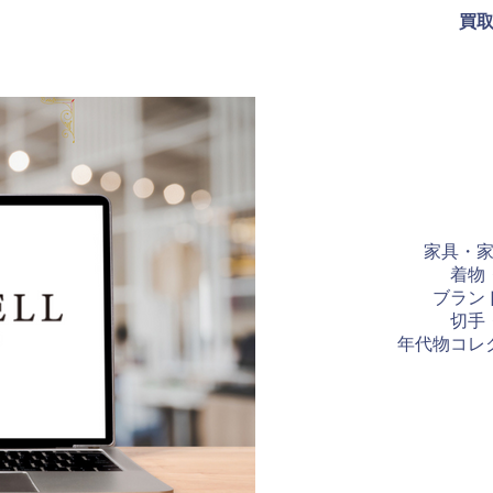
買
家具・
着物
ブラン
切手
年代物コレ