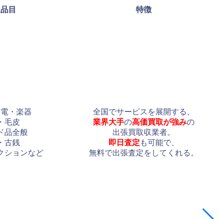
取品目
特徴
家電・楽器
全国でサービスを展開する、
・毛皮
業界大手
の
高価買取が強み
の
ド品全般
出張買取収業者。
・古銭
即日査定
も可能で、
クションなど
無料で出張査定をしてくれる。