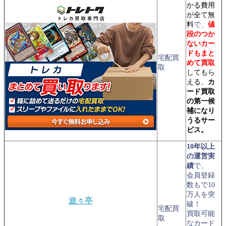
かる費用
が全て無
料
で、
値
段のつか
ないカー
ドもまと
宅配買
めて買取
取
してもら
える
。
カ
ード買取
の第一候
補になり
うるサー
ビス。
10年以上
の運営実
績
で、
会員登録
数もで10
万人を突
遊々亭
破！
宅配買
買取可能
取
なカード