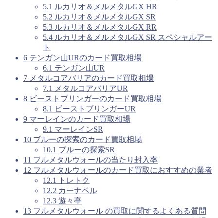
5.1
ルカリオ＆メルメタルGX HR
5.2
ルカリオ＆メルメタルGX SR
5.3
ルカリオ＆メルメタルGX RR
5.4
ルカリオ＆メルメタルGX SR スペシャルアー
ト
6
テンガン山URのカード買取相場
6.1
テンガン山UR
7
メタルコアバリアのカード買取相場
7.1
メタルコアバリアUR
8
ビーストブリンガーのカード買取相場
8.1
ビーストブリンガーUR
9
マーレインのカード買取相場
9.1
マーレインSR
10
ブルーの探索のカード買取相場
10.1
ブルーの探索SR
11
フルメタルウォールの当たり封入率
12
フルメタルウォールのカード買取におすすめの業者
12.1
トレトク
12.2
カーナベル
12.3
遊々亭
13
フルメタルウォール の買取に関するよくある質問