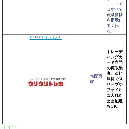
について
は
すべて
買取価格
を提示
し
てくれ
る。
ウリウリトレカ
トレーデ
ィングカ
ード専門
の買取業
者
。送料
宅配買
無料で
ス
取
リーブや
ファイル
に入れた
まま配送
もOK
。