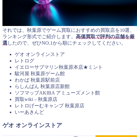
それでは、秋葉原でゲーム買取におすすめの買取店を10選、
ランキング形式でご紹介します。
高価買取で評判の店舗を厳
選
したので、ぜひNO.1から順にチェックしてください。
ゲオ オンラインストア
レトログ
イエローサブマリン秋葉原本店★ミント
駿河屋 秋葉原ゲーム館
わかば 秋葉原駅前店
らしんばん 秋葉原店新館
ソフマップAKIBA アミューズメント館
買取wiki – 秋葉原店
レトロげーむキャンプ 秋葉原店
いーあきんど
ゲオ オンラインストア