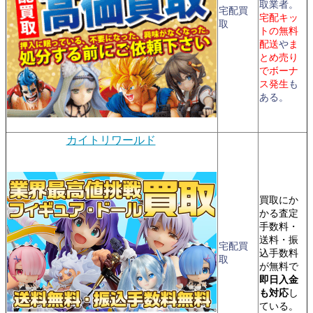
取業者。
宅配買
宅配キッ
取
トの無料
配送
や
ま
とめ売り
でボーナ
ス発生
も
ある。
カイトリワールド
買取にか
かる査定
手数料・
送料・振
宅配買
込手数料
取
が無料で
即日入金
も対応
し
ている。