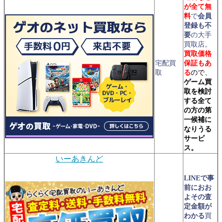
が全て無
料
で
会員
登録も不
要
の大手
買取店。
買取価格
宅配買
保証もあ
取
る
ので、
ゲーム
買
取を検討
する全て
の方の第
一候補に
なりうる
サービ
ス。
いーあきんど
LINEで事
前におお
よその査
定金額が
わかる
買