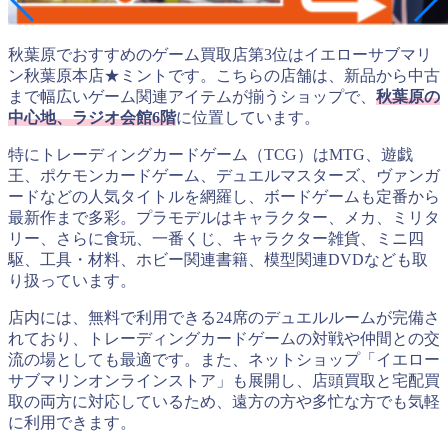
秋葉原でおすすめのゲーム買取店第3位はイエローサブマリ
ン秋葉原本店★ミントです。こちらの店舗は、新品から中古
まで幅広いゲーム関連アイテムが揃うショップで、
秋葉原の
中心地、ラジオ会館6階
に位置しています。
特にトレーディングカードゲーム（TCG）はMTG、遊戯
王、ポケモンカードゲーム、デュエルマスターズ、ヴァンガ
ードなどの人気タイトルを網羅し、ボードゲームも定番から
最新作まで多彩。プラモデルはキャラクター、メカ、ミリタ
リー、さらに食玩、一番くじ、キャラクター雑貨、ミニ四
駆、工具・材料、ホビー関連書籍、模型関連DVDなども取
り扱っています。
店内には、無料で利用できる24席のデュエルルームが完備さ
れており、トレーディングカードゲームの対戦や仲間との交
流の場としても最適です。また、ネットショップ「イエロー
サブマリンオンラインストア」も展開し、店頭買取と宅配買
取の両方に対応しているため、遠方の方や多忙な方でも気軽
に利用できます。