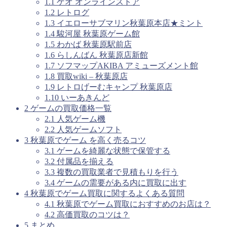
1.1
ゲオ オンラインストア
1.2
レトログ
1.3
イエローサブマリン秋葉原本店★ミント
1.4
駿河屋 秋葉原ゲーム館
1.5
わかば 秋葉原駅前店
1.6
らしんばん 秋葉原店新館
1.7
ソフマップAKIBA アミューズメント館
1.8
買取wiki – 秋葉原店
1.9
レトロげーむキャンプ 秋葉原店
1.10
いーあきんど
2
ゲームの買取価格一覧
2.1
人気ゲーム機
2.2
人気ゲームソフト
3
秋葉原でゲーム を高く売るコツ
3.1
ゲームを綺麗な状態で保管する
3.2
付属品を揃える
3.3
複数の買取業者で見積もりを行う
3.4
ゲームの需要がある内に買取に出す
4
秋葉原でゲーム買取に関するよくある質問
4.1
秋葉原でゲーム買取におすすめのお店は？
4.2
高価買取のコツは？
5
まとめ