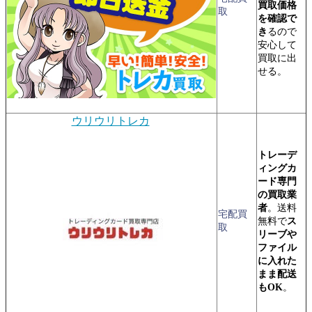
買取価格
取
を確認で
き
るので
安心して
買取に出
せる。
ウリウリトレカ
トレーデ
ィングカ
ード専門
の買取業
者
。送料
宅配買
無料で
ス
取
リーブや
ファイル
に入れた
まま配送
もOK
。