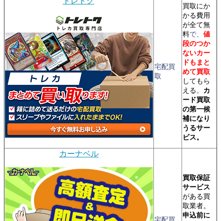
トレトク
買取にか
かる費用
が全て無
料
で、
値
段のつか
ないカー
ドもまと
宅配買
めて買取
取
してもら
える
。
カ
ード買取
の第一候
補になり
うるサー
ビス。
カーナベル
買取保証
サービス
がある買
取業者。
申込前に
宅配買