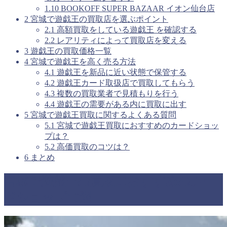
1.10
BOOKOFF SUPER BAZAAR イオン仙台店
2
宮城で遊戯王の買取店を選ぶポイント
2.1
高額買取をしている遊戯王 を確認する
2.2
レアリティによって買取店を変える
3
遊戯王の買取価格一覧
4
宮城で遊戯王を高く売る方法
4.1
遊戯王を新品に近い状態で保管する
4.2
遊戯王カード取扱店で買取してもらう
4.3
複数の買取業者で見積もりを行う
4.4
遊戯王の需要がある内に買取に出す
5
宮城で遊戯王買取に関するよくある質問
5.1
宮城で遊戯王買取におすすめのカードショッ
プは？
5.2
高価買取のコツは？
6
まとめ
宮城で遊戯王の買取におすすめのカー
ドショップ10選