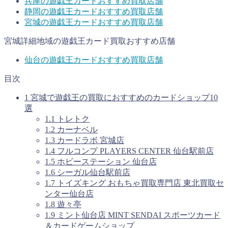
兵庫の
遊戯王カード
おすすめ買取店舗
静岡の
遊戯王カード
おすすめ買取店舗
宮城の
遊戯王カード
おすすめ買取店舗
宮城詳細地域の遊戯王カード買取おすすめ店舗
仙台の遊戯王カードおすすめ買取店舗
目次
1
宮城で遊戯王の買取におすすめのカードショップ10
選
1.1
トレトク
1.2
カーナベル
1.3
カードラボ 宮城店
1.4
フルコンプ PLAYERS CENTER 仙台駅前店
1.5
ホビーステーション 仙台店
1.6
シーガル仙台駅前店
1.7
トイズキング おもちゃ買取専門店 東北買取セ
ンター仙台店
1.8
遊々亭
1.9
ミント仙台店 MINT SENDAI スポーツカード
＆カードゲームショップ