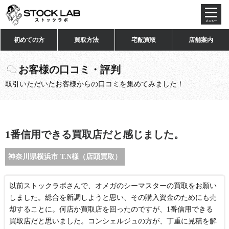
toggl
navig
初めての方
買取方法
宅配買取
店舗案内
お客様の口コミ・評判
取引いただいたお客様からの口コミを集めてみました！
1番信用できる買取店だと感じました。
神奈川県横浜市 T.N様（店頭買取）
以前ストックラボさんで、オメガのシーマスターの買取をお願い
しました。総合を新調しようと思い、その購入資金のためにも売
却することに。何店か買取店を回ったのですが、1番信用できる
買取店だと思いました。コンシェルジュの方が、丁重に見積を解