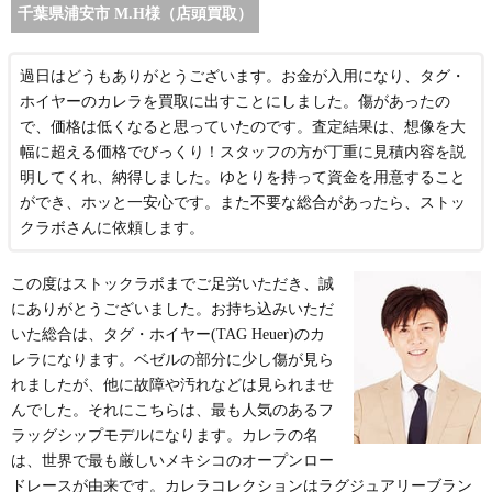
千葉県浦安市 M.H様（店頭買取）
過日はどうもありがとうございます。お金が入用になり、タグ・
ホイヤーのカレラを買取に出すことにしました。傷があったの
で、価格は低くなると思っていたのです。査定結果は、想像を大
幅に超える価格でびっくり！スタッフの方が丁重に見積内容を説
明してくれ、納得しました。ゆとりを持って資金を用意すること
ができ、ホッと一安心です。また不要な総合があったら、ストッ
クラボさんに依頼します。
この度はストックラボまでご足労いただき、誠
にありがとうございました。お持ち込みいただ
いた総合は、タグ・ホイヤー(TAG Heuer)のカ
レラになります。ベゼルの部分に少し傷が見ら
れましたが、他に故障や汚れなどは見られませ
んでした。それにこちらは、最も人気のあるフ
ラッグシップモデルになります。カレラの名
は、世界で最も厳しいメキシコのオープンロー
ドレースが由来です。カレラコレクションはラグジュアリーブラン