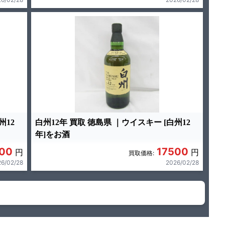
州12
白州12年 買取 徳島県 ｜ウイスキー [白州12
年]をお酒
00
17500
円
円
買取価格:
6/02/28
2026/02/28