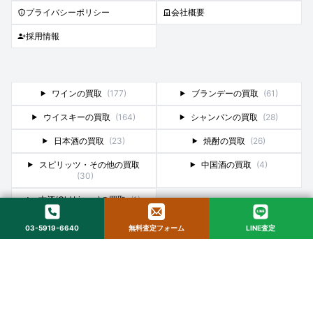
プライバシーポリシー
会社概要
採用情報
ワインの買取
(177)
ブランデーの買取
(61)
ウイスキーの買取
(164)
シャンパンの買取
(28)
日本酒の買取
(23)
焼酎の買取
(26)
スピリッツ・その他の買取
中国酒の買取
(4)
(30)
古酒(Old Liquor)の買取
(1)
03-5919-6640
無料査定フォーム
LINE査定
株式会社ストックラボ
〒160-0022 東京都新宿区新宿２丁目１２−１６ セントフォービル ２０３
© 2025 StockLab. All Rights Reserved.