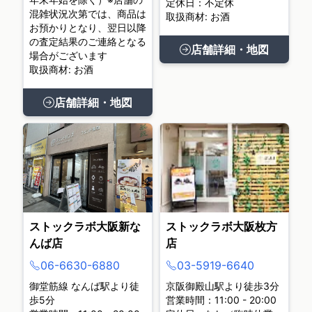
定休日：不定休
混雑状況次第では、商品は
取扱商材: お酒
お預かりとなり、翌日以降
の査定結果のご連絡となる
店舗詳細・地図
場合がございます
取扱商材: お酒
店舗詳細・地図
ストックラボ大阪新な
ストックラボ大阪枚方
んば店
店
06-6630-6880
03-5919-6640
御堂筋線 なんば駅より徒
京阪御殿山駅より徒歩3分
歩5分
営業時間：11:00 - 20:00