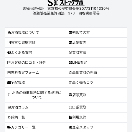
古物商許可証 東京都公安委員会第307731104330号
酒類販売業免許四法 373 四谷税務署長
お酒買取について
初めての方
豊富な買取実績
店舗案内
よくある質問
買取方法
お客様の口コミ・評判
LINE査定
無料査定フォーム
高価買取の理由
宅配買取
高く売るコツ
お酒の買取価格に関する基準に
店頭買取
ついて
お酒コラム
出張買取
銘柄一覧
利用規約
カテゴリー一覧
査定スタッフ