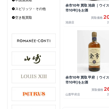
余市10年 買取 池袋 ｜ウイス
スピリッツ・その他
市10年]をお酒
2
空き瓶買取
買取価格
池袋店
2
余市10年 買取 甲府 ｜ウイス
市10年]をお酒
2
買取価格
山梨甲府店
2