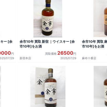
キー [余
余市10年 買取 新宿 ｜ウイスキー [余
余市10年 買取 
市10年]をお酒
市10年]をお酒
0000
26500
円
買取価格
円
025/07/29
新宿本店
2025/07/29
麻布十番店