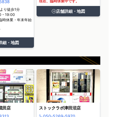
現在、臨時休業中です。
5838
より徒歩1分
店舗詳細・地図
- 19:00
臨時休業・年末年始
て
詳細・地図
成田店
ストックラボ津田沼店
8313
050-5269-5970