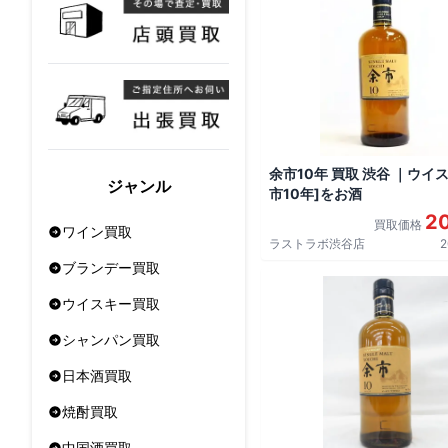
余市10年 買取 渋谷 ｜ウイス
ジャンル
市10年]をお酒
2
買取価格
ワイン買取
ラストラボ渋谷店
2
ブランデー買取
ウイスキー買取
シャンパン買取
日本酒買取
焼酎買取
中国酒買取