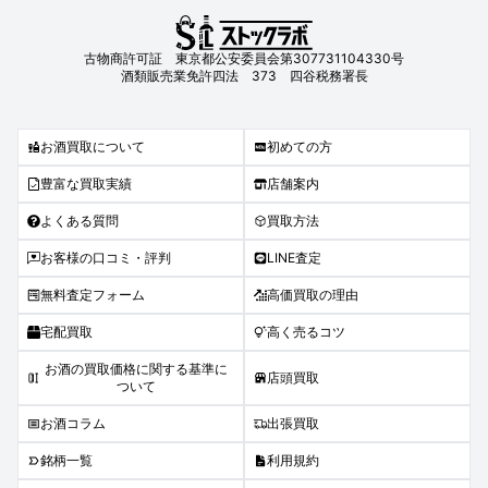
古物商許可証 東京都公安委員会第307731104330号
酒類販売業免許四法 373 四谷税務署長
お酒買取について
初めての方
豊富な買取実績
店舗案内
よくある質問
買取方法
お客様の口コミ・評判
LINE査定
無料査定フォーム
高価買取の理由
宅配買取
高く売るコツ
お酒の買取価格に関する基準に
店頭買取
ついて
お酒コラム
出張買取
銘柄一覧
利用規約