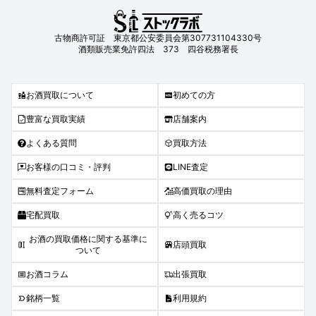
古物商許可証 東京都公安委員会第307731104330号
酒類販売業免許四法 373 四谷税務署長
お酒買取について
初めての方
豊富な買取実績
店舗案内
よくある質問
買取方法
お客様の口コミ・評判
LINE査定
無料査定フォーム
高価買取の理由
宅配買取
高く売るコツ
お酒の買取価格に関する基準に
店頭買取
ついて
お酒コラム
出張買取
銘柄一覧
利用規約