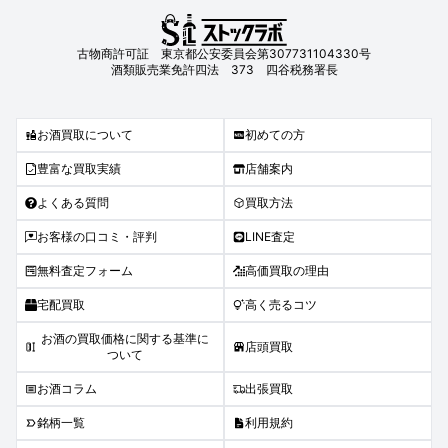
古物商許可証 東京都公安委員会第307731104330号
酒類販売業免許四法 373 四谷税務署長
お酒買取について
初めての方
豊富な買取実績
店舗案内
よくある質問
買取方法
お客様の口コミ・評判
LINE査定
無料査定フォーム
高価買取の理由
宅配買取
高く売るコツ
お酒の買取価格に関する基準に
店頭買取
ついて
お酒コラム
出張買取
銘柄一覧
利用規約