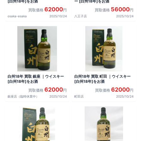
[白州18年]をお酒
ー [白州18年]をお酒
62000
56000
買取価格
円
買取価格
円
osaka-esaka
2025/10/24
八王子店
2025/10/24
白州18年 買取 銀座 ｜ウイスキー
白州18年 買取 町田 ｜ウイスキー
[白州18年]をお酒
[白州18年]をお酒
62000
62000
買取価格
円
買取価格
円
銀座店（臨時休業中）
2025/10/24
町田店
2025/10/24