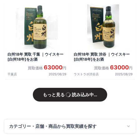
白州18年 買取 千葉 ｜ウイスキー
白州18年 買取 渋谷 ｜ウイスキー
[白州18年]をお酒
[白州18年]をお酒
63000
63000
買取価格
円
買取価格
円
千葉店
2025/08/29
ラストラボ渋谷店
2025/08/29
もっと見る
読み込み中…
カテゴリー・店舗・商品から買取実績を探す