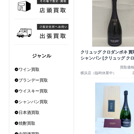
クリュッグ クロダンボネ 買取
ジャンル
シャンパン [クリュッグ ク
ネ]をお酒
買取価
ワイン買取
横浜店（臨時休業中）
ブランデー買取
ウイスキー買取
シャンパン買取
日本酒買取
焼酎買取
中国酒買取