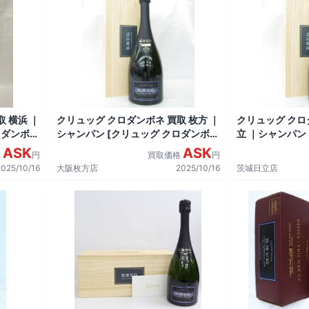
 横浜 ｜
クリュッグ クロダンボネ 買取 枚方 ｜
クリュッグ クロ
ロダンボ
シャンパン [クリュッグ クロダンボ
立 ｜シャンパン
ネ]をお酒
ンボネ]をお酒
ASK
ASK
格
円
買取価格
円
2025/10/16
大阪枚方店
2025/10/16
茨城日立店