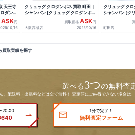
取 天王寺
クリュッグ クロダンボネ 買取 町田 ｜
クリュッグ クロ
クロダンボ
シャンパン [クリュッグ クロダンボ
シャンパン [ク
ネ]をお酒
ネ]をお酒
ASK
ASK
格
円
買取価格
円
2025/10/16
大阪高槻店
2025/10/16
町田店
ら買取実績を探す
3つ
選べる
の無料査
ん、配送料・出張料などは全て無料！ 査定額にご納得できない場合は、
20:00
1分で完了！
6640
無料査定フォーム