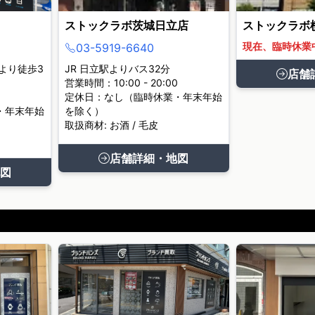
ストックラボ茨城日立店
ストックラボ
現在、臨時休業
03-5919-6640
より徒歩3
JR 日立駅よりバス32分
店舗
営業時間：10:00 - 20:00
定休日：なし（臨時休業・年末年始
・年末年始
を除く）
取扱商材: お酒 / 毛皮
店舗詳細・地図
図