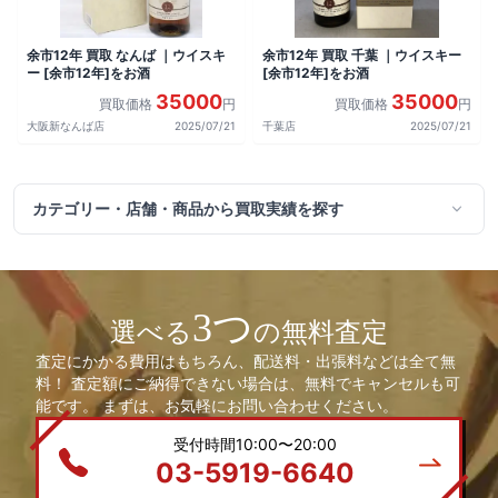
余市12年 買取 なんば ｜ウイスキ
余市12年 買取 千葉 ｜ウイスキー
ー [余市12年]をお酒
[余市12年]をお酒
35000
35000
買取価格
円
買取価格
円
大阪新なんば店
2025/07/21
千葉店
2025/07/21
カテゴリー・店舗・商品から買取実績を探す
3つ
選べる
の無料査定
査定にかかる費用はもちろん、配送料・出張料などは全て無
料！ 査定額にご納得できない場合は、無料でキャンセルも可
能です。 まずは、お気軽にお問い合わせください。
受付時間10:00〜20:00
03-5919-6640