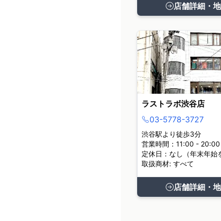
店舗詳細・地
ラストラボ渋谷店
03-5778-3727
渋谷駅より徒歩3分
営業時間：11:00 - 20:00
定休日：なし（年末年始
取扱商材: すべて
店舗詳細・地