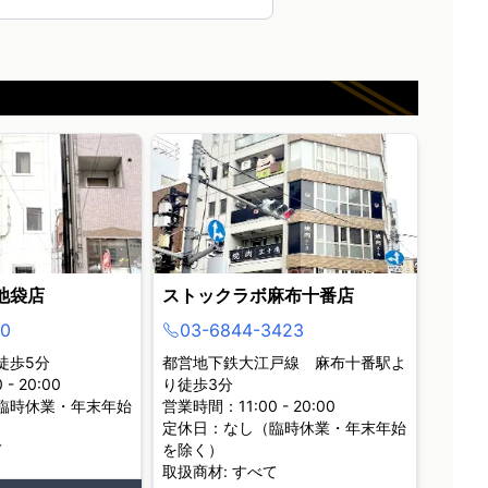
池袋店
ストックラボ麻布十番店
0
03-6844-3423
徒歩5分
都営地下鉄大江戸線 麻布十番駅よ
- 20:00
り徒歩3分
臨時休業・年末年始
営業時間：11:00 - 20:00
定休日：なし（臨時休業・年末年始
て
を除く）
取扱商材: すべて