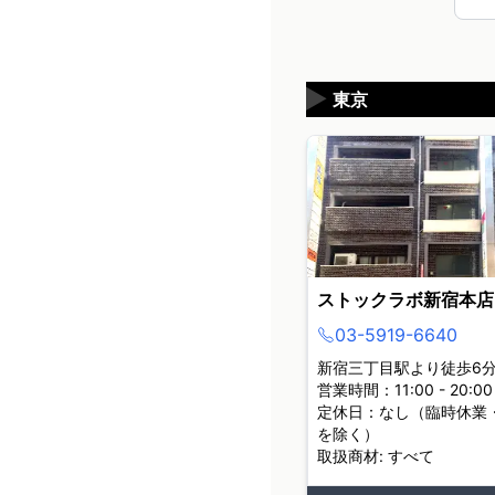
▶
東京
ストックラボ新宿本店
03-5919-6640
新宿三丁目駅より徒歩6
営業時間：11:00 - 20:00
定休日：なし（臨時休業
を除く）
取扱商材: すべて