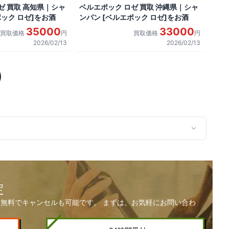
ゼ 買取 高知県｜シャ
ベルエポック ロゼ 買取 沖縄県｜シャ
ポック ロゼ]をお酒
ンパン [ベルエポック ロゼ]をお酒
35000
33000
買取価格
円
買取価格
円
2026/02/13
2026/02/13
定
無料でキャンセルも可能です。 まずは、お気軽にお問い合わ