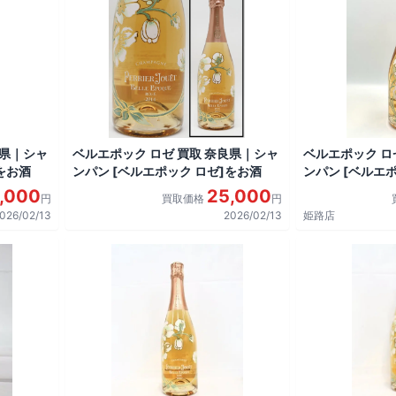
阜県｜シャ
ベルエポック ロゼ 買取 奈良県｜シャ
ベルエポック ロ
をお酒
ンパン [ベルエポック ロゼ]をお酒
ンパン [ベルエ
,000
25,000
円
買取価格
円
026/02/13
2026/02/13
姫路店