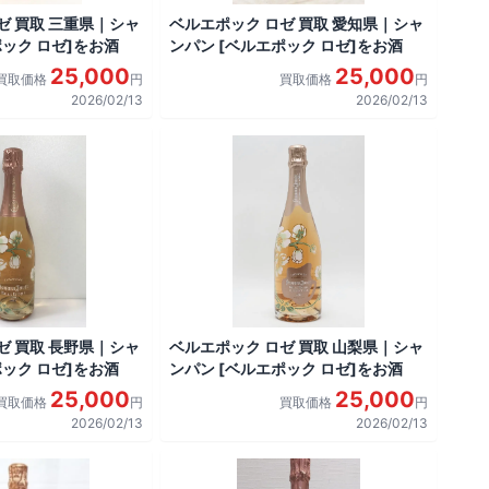
ゼ 買取 三重県｜シャ
ベルエポック ロゼ 買取 愛知県｜シャ
ポック ロゼ]をお酒
ンパン [ベルエポック ロゼ]をお酒
25,000
25,000
買取価格
円
買取価格
円
2026/02/13
2026/02/13
ゼ 買取 長野県｜シャ
ベルエポック ロゼ 買取 山梨県｜シャ
ポック ロゼ]をお酒
ンパン [ベルエポック ロゼ]をお酒
25,000
25,000
買取価格
円
買取価格
円
2026/02/13
2026/02/13