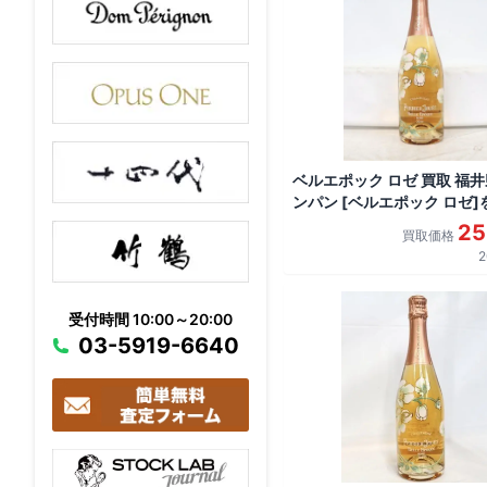
ベルエポック ロゼ 買取 福
ンパン [ベルエポック ロゼ]
25
買取価格
2
受付時間 10:00～20:00
03-5919-6640