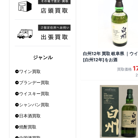
白州12年 買取 岐阜県 ｜ウ
ジャンル
[白州12年]をお酒
1
買取価格
ワイン買取
2
ブランデー買取
ウイスキー買取
シャンパン買取
日本酒買取
焼酎買取
中国酒買取