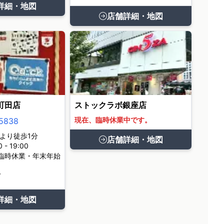
詳細・地図
店舗詳細・地図
町田店
ストックラボ銀座店
現在、臨時休業中です。
5838
より徒歩1分
店舗詳細・地図
- 19:00
臨時休業・年末年始
て
詳細・地図