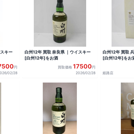
イスキー
白州12年 買取 奈良県 ｜ウイスキー
白州12年 買取 
[白州12年]をお酒
[白州12年]をお
7500
17500
円
買取価格
円
026/02/28
2026/02/28
姫路店