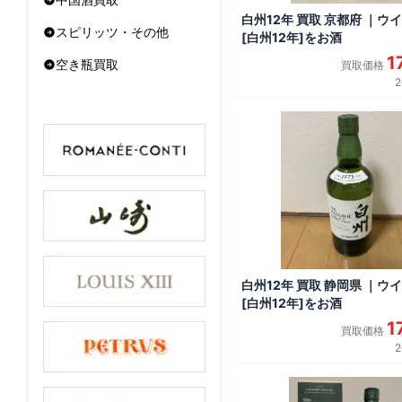
白州12年 買取 京都府 ｜ウ
スピリッツ・その他
[白州12年]をお酒
1
空き瓶買取
買取価格
2
白州12年 買取 静岡県 ｜ウ
[白州12年]をお酒
1
買取価格
2