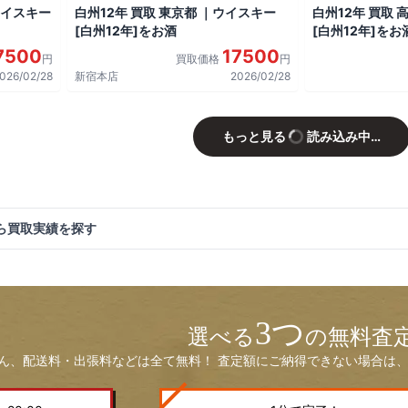
ウイスキー
白州12年 買取 東京都 ｜ウイスキー
白州12年 買取 
[白州12年]をお酒
[白州12年]をお
7500
17500
円
買取価格
円
026/02/28
新宿本店
2026/02/28
もっと見る
読み込み中…
ら買取実績を探す
3つ
選べる
の無料査
ん、配送料・出張料などは全て無料！ 査定額にご納得できない場合は、