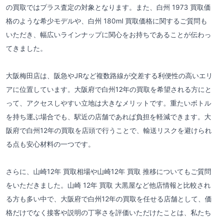
の買取ではプラス査定の対象となります。また、白州 1973 買取価
格のような希少モデルや、白州 180ml 買取価格に関するご質問も
いただき、幅広いラインナップに関心をお持ちであることが伝わっ
てきました。
大阪梅田店は、阪急やJRなど複数路線が交差する利便性の高いエリ
アに位置しています。大阪府で白州12年の買取を希望される方にと
って、アクセスしやすい立地は大きなメリットです。重たいボトル
を持ち運ぶ場合でも、駅近の店舗であれば負担を軽減できます。大
阪府で白州12年の買取を店頭で行うことで、輸送リスクを避けられ
る点も安心材料の一つです。
さらに、山崎12年 買取相場や山崎12年 買取 推移についてもご質問
をいただきました。山崎 12年 買取 大黒屋など他店情報と比較され
る方も多い中で、大阪府で白州12年の買取を任せる店舗として、価
格だけでなく接客や説明の丁寧さを評価いただけたことは、私たち