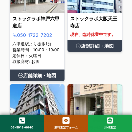
ストックラボ神戸六甲
ストックラボ大阪天王
道店
寺店
現在、臨時休業中です。
050-1722-7202
六甲道駅より徒歩1分
店舗詳細・地図
営業時間：10:00 - 19:00
定休日：火曜日
取扱商材: お酒
店舗詳細・地図
ストックラボ東大阪布
ストックラボ谷町九丁
03-5919-6640
無料査定フォーム
LINE査定