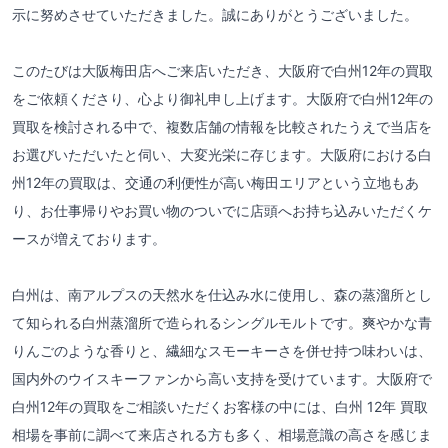
示に努めさせていただきました。誠にありがとうございました。
このたびは大阪梅田店へご来店いただき、大阪府で白州12年の買取
をご依頼くださり、心より御礼申し上げます。大阪府で白州12年の
買取を検討される中で、複数店舗の情報を比較されたうえで当店を
お選びいただいたと伺い、大変光栄に存じます。大阪府における白
州12年の買取は、交通の利便性が高い梅田エリアという立地もあ
り、お仕事帰りやお買い物のついでに店頭へお持ち込みいただくケ
ースが増えております。
白州は、南アルプスの天然水を仕込み水に使用し、森の蒸溜所とし
て知られる白州蒸溜所で造られるシングルモルトです。爽やかな青
りんごのような香りと、繊細なスモーキーさを併せ持つ味わいは、
国内外のウイスキーファンから高い支持を受けています。大阪府で
白州12年の買取をご相談いただくお客様の中には、白州 12年 買取
相場を事前に調べて来店される方も多く、相場意識の高さを感じま