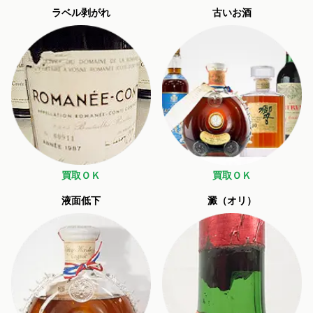
ラベル剥がれ
古いお酒
買取ＯＫ
買取ＯＫ
液面低下
澱（オリ）