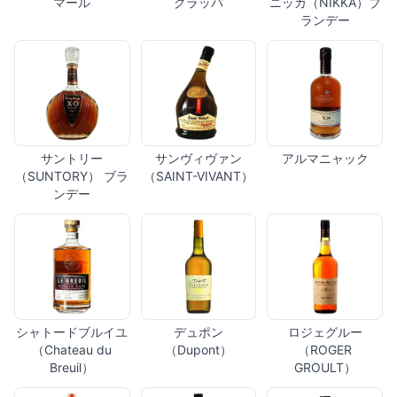
マール
グラッパ
ニッカ（NIKKA）ブ
ランデー
サントリー
サンヴィヴァン
アルマニャック
（SUNTORY） ブラ
（SAINT-VIVANT）
ンデー
シャトードブルイユ
デュポン
ロジェグルー
（Chateau du
（Dupont）
（ROGER
Breuil）
GROULT）