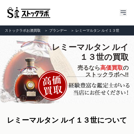
ストックラボお酒買取
＞
ブランデー
＞
レミーマルタン ルイ１３世
レミーマルタン ルイ
１３世の買取
売るなら
高価買取
の
ストックラボへ!!
レミーマルタン ルイ１３世について