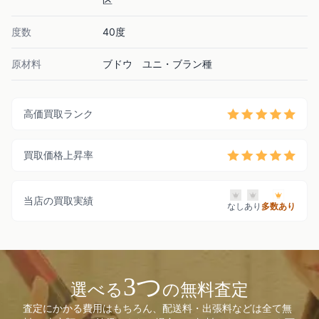
度数
40度
原材料
ブドウ ユニ・ブラン種
高価買取ランク
買取価格上昇率
当店の買取実績
なし
あり
多数あり
3つ
選べる
の無料査定
査定にかかる費用はもちろん、配送料・出張料などは全て無