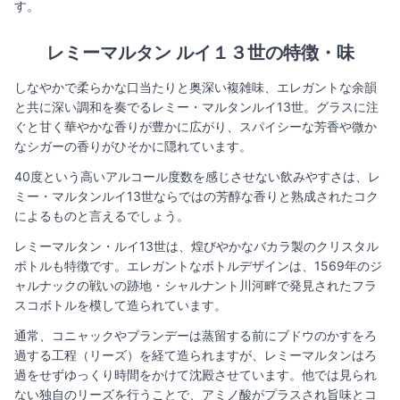
す。
レミーマルタン ルイ１３世の特徴・味
しなやかで柔らかな口当たりと奥深い複雑味、エレガントな余韻
と共に深い調和を奏でるレミー・マルタンルイ13世。グラスに注
ぐと甘く華やかな香りが豊かに広がり、スパイシーな芳香や微か
なシガーの香りがひそかに隠れています。
40度という高いアルコール度数を感じさせない飲みやすさは、レ
ミー・マルタンルイ13世ならではの芳醇な香りと熟成されたコク
によるものと言えるでしょう。
レミーマルタン・ルイ13世は、煌びやかなバカラ製のクリスタル
ボトルも特徴です。エレガントなボトルデザインは、1569年のジ
ャルナックの戦いの跡地・シャルナント川河畔で発見されたフラ
スコボトルを模して造られています。
通常、コニャックやブランデーは蒸留する前にブドウのかすをろ
過する工程（リーズ）を経て造られますが、レミーマルタンはろ
過をせずゆっくり時間をかけて沈殿させています。他では見られ
ない独自のリーズを行うことで、アミノ酸がプラスされ旨味とコ