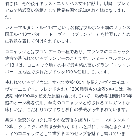
価され、その後イギリス・エリザベス女王に献上。以降、プレミ
アムで格式高い銘柄として世界各国で認知される様になりまし
た。
レミーマルタン・ルイ13世という名称はブルボン王朝のフランス
国王ルイ13世がオー・ド・ヴィー（ブランデー）を推奨したため
に敬意を表して付けられています。
コニャックとはブランデーの一種であり、フランスのコニャック
地方で造られているブランデーのことです。レミー・マルタンル
イ13世は、コニャック地方の中で最も格の高いグランド・シャン
パーニュ地区で採れたブドウを100％使用しています。
使われているブドウは、すべて樹齢100年を超えたヴィエイユ・
ヴィーニュです。ブレンドされた1200種類もの原酒の中には、熟
成期間が100年を超えた原酒も含まれていて、熟成樽は樹齢100年
超のオーク樽を使用。至高のコニャックと称されるエレガントな
味わいは、こだわりのブドウと独自の手法から生まれています。
奥深く魅惑的なコクに華やかな芳香を纏うレミー・マルタンルイ
13世。クリスタルの輝きが煌めくボトルと共に、比類なきクオリ
ティのコニャックとして世界各国のセレブを魅了し続けていま