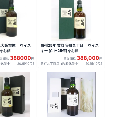
 東大阪布施 ｜ウイス
白州25年 買取 谷町九丁目 ｜ウイス
]をお酒
キー [白州25年]をお酒
388000
388,000
買取価格
円
買取価格
円
時休業中）
2025/10/25
谷町九丁目店（臨時休業中）
2025/10/25