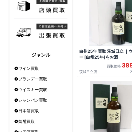
白州25年 買取 茨城日立 ｜
ジャンル
ー [白州25年]をお酒
38
買取価格
ワイン買取
茨城日立店
2
ブランデー買取
ウイスキー買取
シャンパン買取
日本酒買取
焼酎買取
中国酒買取