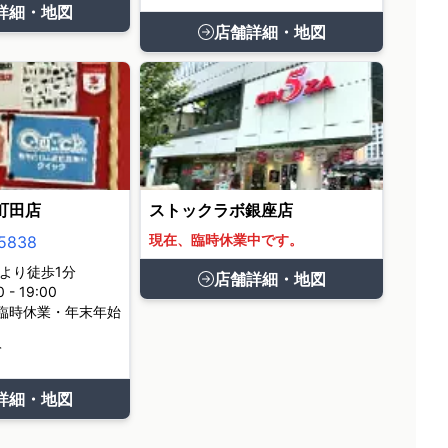
詳細・地図
店舗詳細・地図
町田店
ストックラボ銀座店
現在、臨時休業中です。
5838
より徒歩1分
店舗詳細・地図
- 19:00
臨時休業・年末年始
て
詳細・地図