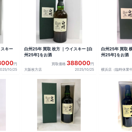
イスキー
白州25年 買取 枚方 ｜ウイスキー [白
白州25年 買取 
州25年]をお酒
州25年]をお酒
8000
388000
円
買取価格
円
025/10/25
大阪枚方店
2025/10/25
横浜店（臨時休業