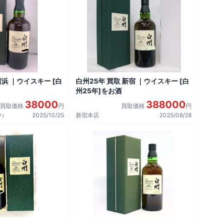
横浜 ｜ウイスキー [白
白州25年 買取 新宿 ｜ウイスキー [白
州25年]をお酒
38000
388000
買取価格
円
買取価格
円
中）
2025/10/25
新宿本店
2025/08/28