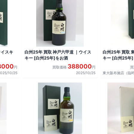
ウイスキ
白州25年 買取 神戸六甲道 ｜ウイス
白州25年 買取
キー [白州25年]をお酒
キー [白州25年
8000
388000
円
買取価格
円
025/10/25
2025/10/25
東大阪布施店（臨