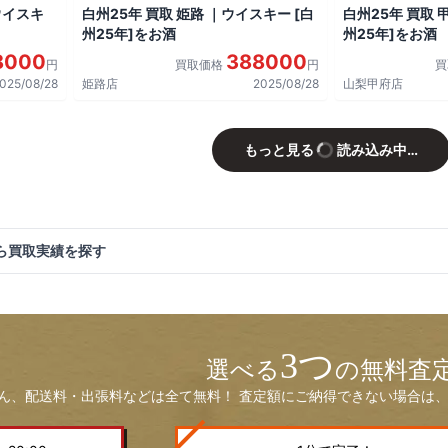
ウイスキ
白州25年 買取 姫路 ｜ウイスキー [白
白州25年 買取 
州25年]をお酒
州25年]をお酒
8000
388000
円
買取価格
円
025/08/28
姫路店
2025/08/28
山梨甲府店
もっと見る
読み込み中…
ら買取実績を探す
3つ
選べる
の無料査
ん、配送料・出張料などは全て無料！ 査定額にご納得できない場合は、