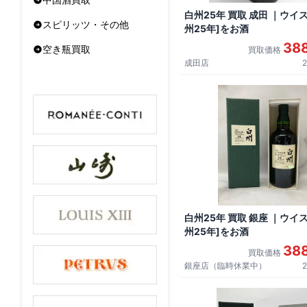
白州25年 買取 成田 ｜ウイス
スピリッツ・その他
州25年]をお酒
38
空き瓶買取
買取価格
成田店
2
白州25年 買取 銀座 ｜ウイス
州25年]をお酒
38
買取価格
銀座店（臨時休業中）
2