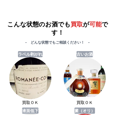
例）単品買取総額
551,000円
が
おまとめ買取で
578,000円
に！
合計で
27,000円
も
お得
です！
こんな状態のお酒でも
買取
が
可能
で
す！
- どんな状態でもご相談ください！ -
ラベル剥がれ
古いお酒
買取ＯＫ
買取ＯＫ
液面低下
澱（オリ）