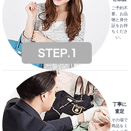
ご予約不
要。お品
物と身分
証をお持
ちくださ
い。
丁寧に
査定
その場で
商品を１