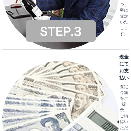
つ丁
寧に
査定
いた
しま
す。
現金
にて
お支
払い
査定
金額
をご
提
示、
ご納
得い
ただ