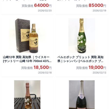
酒
をお酒
64000
85000
買取価格
円
買取価格
円
2026/02/20
2026/02/19
山崎12年 買取 高知県 ｜ウイスキー
ベルエポック ブリュット 買取 高知
[サントリー 山崎 12年 700ml 43%]
県｜シャンパン [ベルエポック ブリ
をお酒
ュット]をお酒
18,500
19,000
買取価格
円
買取価格
円
2026/02/18
2026/02/13