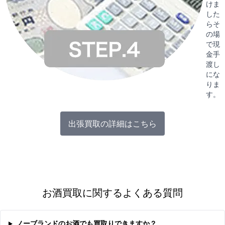
けま
した
らそ
の場
で現
金手
渡し
にな
りま
す。
出張買取の詳細はこちら
お酒買取に関するよくある質問
ノーブランドのお酒でも買取りできますか？