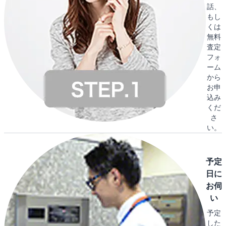
話、
もし
くは
無料
査定
フォ
ーム
から
お申
込み
くだ
さ
い。
予定
日に
お伺
い
予定
した