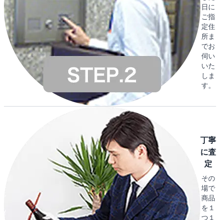
日に
ご指
定住
所ま
でお
伺い
いた
しま
す。
丁寧
に査
定
その
場で
商品
を１
つ１