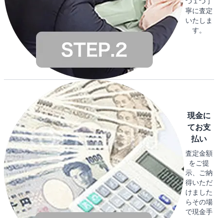
つ１つ丁
寧に査定
いたしま
す。
現金に
てお支
払い
査定金額
をご提
示、ご納
得いただ
けました
らその場
で現金手