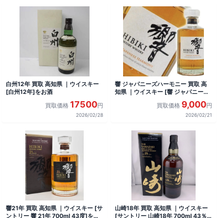
白州12年 買取 高知県 ｜ウイスキー
響 ジャパニーズハーモニー 買取 高
[白州12年]をお酒
知県 ｜ウイスキー [響 ジャパニーズ
ハーモニー]をお酒
17500
9,000
買取価格
円
買取価格
円
2026/02/28
2026/02/21
響21年 買取 高知県 ｜ウイスキー [サ
山崎18年 買取 高知県 ｜ウイスキー
ントリー 響 21年 700ml 43度]をお
[サントリー 山崎18年 700ml 43％]