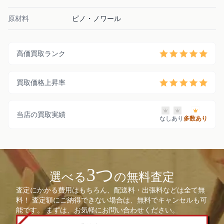
原材料
ピノ・ノワール
高価買取ランク
買取価格上昇率
当店の買取実績
なし
あり
多数あり
3つ
選べる
の無料査定
査定にかかる費用はもちろん、配送料・出張料などは全て無
料！ 査定額にご納得できない場合は、無料でキャンセルも可
能です。 まずは、お気軽にお問い合わせください。