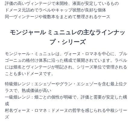
評価の高いヴィンテージで未開栓、液面が安定しているもの
ドメーヌ元詰めでラベルやキャップ状態が良好な個体
同一ヴィンテージや複数本をまとめて整理されるケース
モンジャール ミュニュレ
の主なラインナッ
プ・シリーズ
モンジャール・ミュニュレは、ヴォーヌ・ロマネを中心に、ブル
ゴーニュの格付け体系に沿った構成で展開されています。ラベル
には畑名とヴィンテージが明記され、シリーズ単位で管理される
ことも多いドメーヌです。
特級畑レンジ：エシェゾーやグラン・エシェゾーを含む最上位ク
ラスで、熟成価値が高い
一級畑レンジ：畑ごとの個性が明確で、評価と需要が安定した構
成
村名ヴォーヌ・ロマネ：ドメーヌの哲学を感じられる中核シリー
ズ