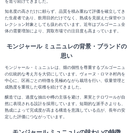
を造り続けてきました。
知名度の高さだけに頼らず、品質を積み重ねて評価を確立してき
た生産者であり、飲用目的だけでなく、熟成を見据えた保管やコ
レクション対象としても扱われています。近年はブルゴーニュ全
体の需要増加により、買取市場での注目度も高まっています。
モンジャール ミュニュレの背景・ブランドの
思い
モンジャール・ミュニュレは、畑の個性を尊重するブルゴーニュ
の伝統的な考え方を大切にしています。ヴォーヌ・ロマネ村内を
中心に、区画ごとの特徴を見極めながら栽培を行い、収量管理と
成熟度を重視した収穫を続けてきました。
醸造では、過度な抽出や樽の主張を避け、果実とテロワールが自
然に表現される設計を採用しています。短期的な派手さよりも、
熟成によって完成度が高まる構造を意識している点が、長年の安
定した評価につながっています。
モンジャール ミュニュレの味わいの特徴