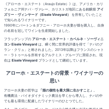
《アローホ・エステート（Araujo Estate）》は、アメリカ・カリ
フォルニア州ナパ・ヴァレー、カリストガ地区にある銘醸畑
アイ
ズリー・ヴィンヤード（Eisele Vineyard）
を所有していたこと
で知られるワイナリーです。
1990年にバートン＆ダフニー・アローホ夫妻が畑を購入し、自身
の名前を冠してワインを生産開始しました。
フラッグシップの
アローホ・エステート・カベルネ・ソーヴィニ
ヨン Eisele Vineyard
は、瞬く間に世界的評価を得て「ナパのグ
ラン・クリュ」と称されました。2013年以降はフランスのシャト
ー・ラトゥールを所有するアルテミス・グループに買収され、現
在は
Eisele Vineyard
ブランドとして継続しています。
アローホ・エステートの背景・ワイナリーの
思い
アローホ夫妻の哲学は
「畑の個性を最大限に生かすこと」
。
有機農法・バイオダイナミック農法を早くから導入し、ナパの中
でも最も環境に配慮したワイナリーのひとつでした。