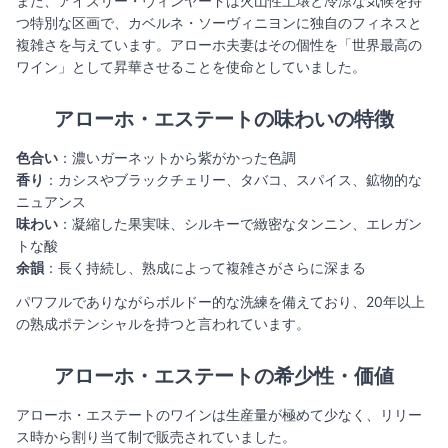
また、アイズリー・ヴィンヤードは火山性土壌と冷涼な気候を持
つ特別な区画で、カベルネ・ソーヴィニヨンに独自のフィネスと
複雑さを与えています。アローホ夫妻はその個性を「世界最高の
ワイン」として昇華させることを使命としていました。
アローホ・エステートの味わいの特徴
色合い
：濃いガーネットから紫がかった色調
香り
：カシスやブラックチェリー、タバコ、スパイス、鉱物的な
ニュアンス
味わい
：凝縮した果実味、シルキーで緻密なタンニン、エレガン
トな酸
余韻
：長く持続し、熟成によって複雑さがさらに深まる
パワフルでありながらボルドー的な洗練を備えており、20年以上
の熟成ポテンシャルを持つと言われています。
アローホ・エステートの希少性・価値
アローホ・エステートのワインは生産量が極めて少なく、リリー
ス時から割り当て制で販売されていました。