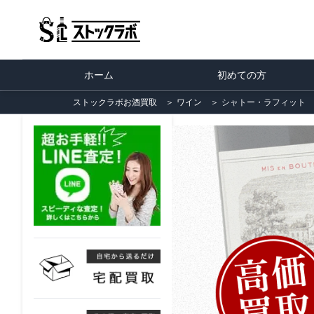
ホーム
初めての方
ストックラボお酒買取
＞
ワイン
＞
シャトー・ラフィット