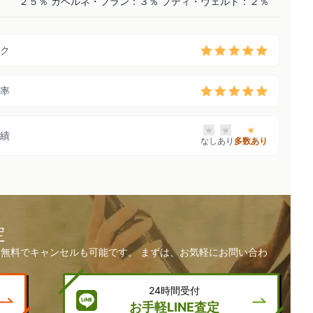
２５％ カベルネ・フラン：３％ プティ・ヴェルド：２％
ク
率
績
なし
あり
多数あり
定
無料でキャンセルも可能です。 まずは、お気軽にお問い合わ
24時間受付
お手軽LINE査定