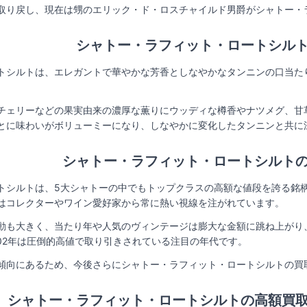
取り戻し、現在は甥のエリック・ド・ロスチャイルド男爵がシャトー・
シャトー・ラフィット・ロートシル
トシルトは、エレガントで華やかな芳香としなやかなタンニンの口当た
チェリーなどの果実由来の濃厚な薫りにウッディな樽香やナツメグ、甘
とに味わいがボリューミーになり、しなやかに変化したタンニンと共に
シャトー・ラフィット・ロートシルトの
トシルトは、5大シャトーの中でもトップクラスの高額な値段を誇る銘
はコレクターやワイン愛好家から常に熱い視線を注がれています。
動も大きく、当たり年や人気のヴィンテージは膨大な金額に跳ね上がり
、1902年は圧倒的高値で取り引きされている注目の年代です。
傾向にあるため、今後さらにシャトー・ラフィット・ロートシルトの買
シャトー・ラフィット・ロートシルトの高額買