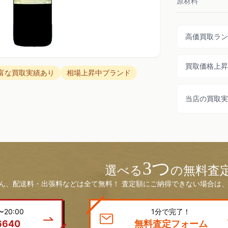
原材料
高価買取ラン
買取価格上昇
富な買取実績あり
相場上昇中ブランド
当店の買取実
3つ
選べる
の無料査
ん、配送料・出張料などは全て無料！ 査定額にご納得できない場合は、
20:00
1分で完了！
6640
無料査定フォーム