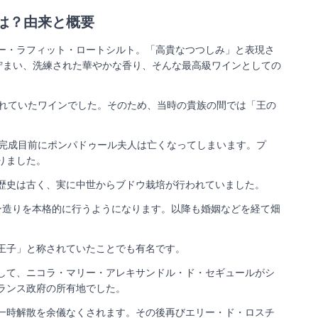
は？由来と概要
ー・ラフィット・ロートシルト。「高貴なつつしみ」と表現さ
佇まい、洗練された華やかな香り、そんな最高級ワインとしての
されていたワインでした。そのため、当時の貴族の間では「王の
殿完成目前にポンパドゥール夫人は亡くなってしまいます。プ
りました。
歴史は古く、実に中世からブドウ栽培が行われていました。
ン造りを本格的に行うようになります。以降も婚姻などを経て畑
王子」と称されていたことでも有名です。
して、ニコラ・マリー・アレキサンドル・ド・セギュールがシ
ランス政府の所有地でした。
で一時解散を余儀なくされます。その後再びエリー・ド・ロスチ