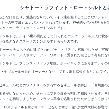
シャトー・ラフィット・ロートシルトと
らかな口当たり、魅惑的な味わいでワイン通を魅了して止まないシャト
ャトーの中で最もエレガントと言われています。神秘的な色や品格ある
シャトー・ラフィット・ロートシルトです。
トシルトは、ルイ15世の寵妃として知られるポンパドゥール夫人に愛
た揺るぎなきステータスシンボルでもあったのです。
パドゥール夫人のために建てたのがプチ・トリアノン宮殿でしたが、宮
デュ・バリー夫人やマリーアントワネットに愛された城として有名にな
トシルトは、フランス・メドック地区、ポーイヤックにあります。その
･ド・セギュール侯爵がオーナーとなり、ブドウ畑を拡張すると共にワイ
。
セギュールなどのワイナリーを所有するセギュール侯爵は、「葡萄園の
承者がいなかったため、娘たちにブドウ畑を分割して相続させます。そ
シルトを相続しましたが、フランス革命で処刑されたためしばらくはフ
財閥・ロスチャイルド家がオーナーとなりますが、第2次世界大戦の影響