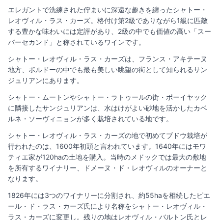
エレガントで洗練された佇まいに深遠な趣きを纏ったシャトー・
レオヴィル・ラス・カーズ。格付け第2級でありながら1級に匹敵
する豊かな味わいには定評があり、2級の中でも価値の高い「スー
パーセカンド」と称されているワインです。
シャトー・レオヴィル・ラス・カーズは、フランス・アキテーヌ
地方、ボルドーの中でも最も美しい眺望の街として知られるサン
ジュリアンにあります。
シャトー・ムートンやシャトー・ラトゥールの街・ポーイヤック
に隣接したサンジュリアンは、水はけがよい砂地を活かしたカベ
ルネ・ソーヴィニョンが多く栽培されている地です。
シャトー・レオヴィル・ラス・カーズの地で初めてブドウ栽培が
行われたのは、1600年初頭と言われています。1640年にはモワ
ティエ家が120haの土地を購入。当時のメドックでは最大の敷地
を所有するワイナリー、ドメーヌ・ド・レオヴィルのオーナーと
なります。
1826年には3つのワイナリーに分割され、約55haを相続したピエ
ール・ド・ラス・カーズ氏により名称をシャトー・レオヴィル・
ラス・カーズに変更し。残りの地はレオヴィル・バルトン氏とレ