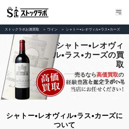
ストックラボお酒買取
＞
ワイン
＞
シャトー•レオヴィル•ラス•カーズ
シャトー•レオヴィ
ル•ラス•カーズの買
取
売るなら
高価買取
の
ストックラボへ!!
シャトー•レオヴィル•ラス•カーズに
ついて