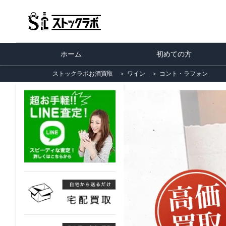
ホーム
初めての方
ストックラボお酒買取
＞
ワイン
＞
コント・ラフォン