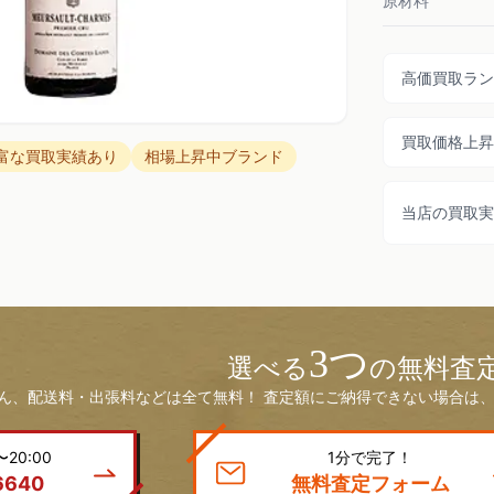
原材料
高価買取ラン
買取価格上昇
富な買取実績あり
相場上昇中ブランド
当店の買取実
3つ
選べる
の無料査
ん、配送料・出張料などは全て無料！ 査定額にご納得できない場合は、
20:00
1分で完了！
6640
無料査定フォーム