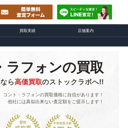
買取実績
店舗案内
・ラフォンの買取
るなら
高価買取
のストックラボへ!!
コント・ラフォンの買取価格に自信があります！
他社には真似出来ない査定額をご提示します！