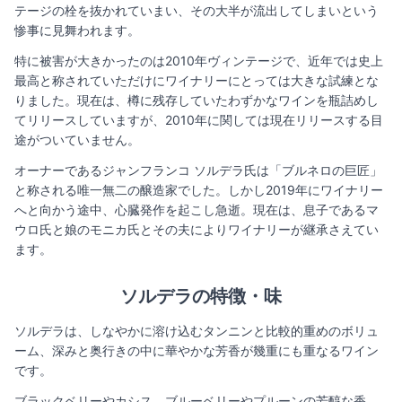
テージの栓を抜かれていまい、その大半が流出してしまいという
惨事に見舞われます。
特に被害が大きかったのは2010年ヴィンテージで、近年では史上
最高と称されていただけにワイナリーにとっては大きな試練とな
りました。現在は、樽に残存していたわずかなワインを瓶詰めし
てリリースしていますが、2010年に関しては現在リリースする目
途がついていません。
オーナーであるジャンフランコ ソルデラ氏は「ブルネロの巨匠」
と称される唯一無二の醸造家でした。しかし2019年にワイナリー
へと向かう途中、心臓発作を起こし急逝。現在は、息子であるマ
ウロ氏と娘のモニカ氏とその夫によりワイナリーが継承さえてい
ます。
ソルデラの特徴・味
ソルデラは、しなやかに溶け込むタンニンと比較的重めのボリュ
ーム、深みと奥行きの中に華やかな芳香が幾重にも重なるワイン
です。
ブラックベリーやカシス、ブルーベリーやプルーンの芳醇な香