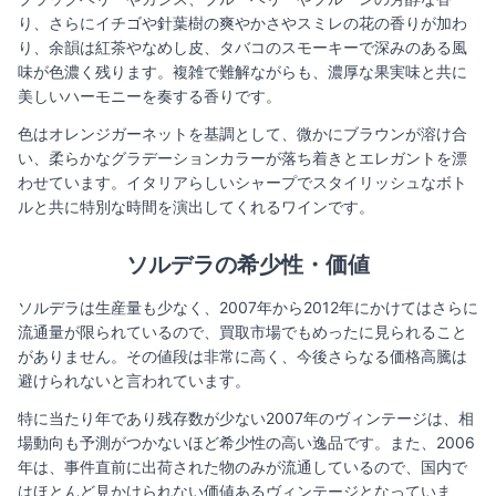
り、さらにイチゴや針葉樹の爽やかさやスミレの花の香りが加わ
り、余韻は紅茶やなめし皮、タバコのスモーキーで深みのある風
味が色濃く残ります。複雑で難解ながらも、濃厚な果実味と共に
美しいハーモニーを奏する香りです。
色はオレンジガーネットを基調として、微かにブラウンが溶け合
い、柔らかなグラデーションカラーが落ち着きとエレガントを漂
わせています。イタリアらしいシャープでスタイリッシュなボト
ルと共に特別な時間を演出してくれるワインです。
ソルデラの希少性・価値​
ソルデラは生産量も少なく、2007年から2012年にかけてはさらに
流通量が限られているので、買取市場でもめったに見られること
がありません。その値段は非常に高く、今後さらなる価格高騰は
避けられないと言われています。
特に当たり年であり残存数が少ない2007年のヴィンテージは、相
場動向も予測がつかないほど希少性の高い逸品です。また、2006
年は、事件直前に出荷された物のみが流通しているので、国内で
はほとんど見かけられない価値あるヴィンテージとなっていま