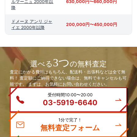
ルマーニュ 2000年以
630,000円〜660,000円
降
ドメーヌ アンリ ジャ
200,000円〜450,000円
イエ 2000年以降
3つ
選べる
の無料査定
査定にかかる費用はもちろん、配送料・出張料などは全て無
料！ 査定額にご納得できない場合は、無料でキャンセルも可
能です。 まずは、お気軽にお問い合わせください。
受付時間10:00〜20:00
03-5919-6640
1分で完了！
無料査定フォーム