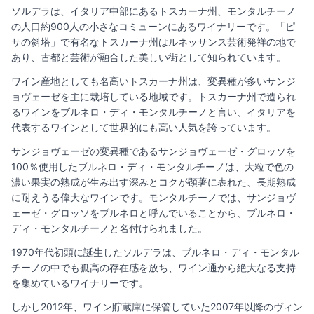
ソルデラは、イタリア中部にあるトスカーナ州、モンタルチーノ
の人口約900人の小さなコミューンにあるワイナリーです。「ピ
サの斜塔」で有名なトスカーナ州はルネッサンス芸術発祥の地で
あり、古都と芸術が融合した美しい街として知られています。
ワイン産地としても名高いトスカーナ州は、変異種が多いサンジ
ョヴェーゼを主に栽培している地域です。トスカーナ州で造られ
るワインをブルネロ・ディ・モンタルチーノと言い、イタリアを
代表するワインとして世界的にも高い人気を誇っています。
サンジョヴェーゼの変異種であるサンジョヴェーゼ・グロッソを
100％使用したブルネロ・ディ・モンタルチーノは、大粒で色の
濃い果実の熟成が生み出す深みとコクが顕著に表れた、長期熟成
に耐えうる偉大なワインです。モンタルチーノでは、サンジョヴ
ェーゼ・グロッソをブルネロと呼んでいることから、ブルネロ・
ディ・モンタルチーノと名付けられました。
1970年代初頭に誕生したソルデラは、ブルネロ・ディ・モンタル
チーノの中でも孤高の存在感を放ち、ワイン通から絶大なる支持
を集めているワイナリーです。
しかし2012年、ワイン貯蔵庫に保管していた2007年以降のヴィン