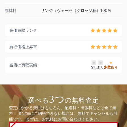
原材料
サンジョヴェーゼ（グロッソ種）100％
高価買取ランク
買取価格上昇率
当店の買取実績
なし
あり
多数あり
3つ
選べる
の無料査定
査定にかかる費用はもちろん、配送料・出張料などは全て無
料！ 査定額にご納得できない場合は、無料でキャンセルも可
能です。 まずは、お気軽にお問い合わせください。