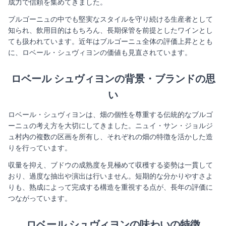
成力で信頼を集めてきました。
ブルゴーニュの中でも堅実なスタイルを守り続ける生産者として
知られ、飲用目的はもちろん、長期保管を前提としたワインとし
ても扱われています。近年はブルゴーニュ全体の評価上昇ととも
に、ロベール・シュヴィヨンの価値も見直されています。
ロベール シュヴィヨンの背景・ブランドの思
い
ロベール・シュヴィヨンは、畑の個性を尊重する伝統的なブルゴ
ーニュの考え方を大切にしてきました。ニュイ・サン・ジョルジ
ュ村内の複数の区画を所有し、それぞれの畑の特徴を活かした造
りを行っています。
収量を抑え、ブドウの成熟度を見極めて収穫する姿勢は一貫して
おり、過度な抽出や演出は行いません。短期的な分かりやすさよ
りも、熟成によって完成する構造を重視する点が、長年の評価に
つながっています。
ロベール シュヴィヨンの味わいの特徴