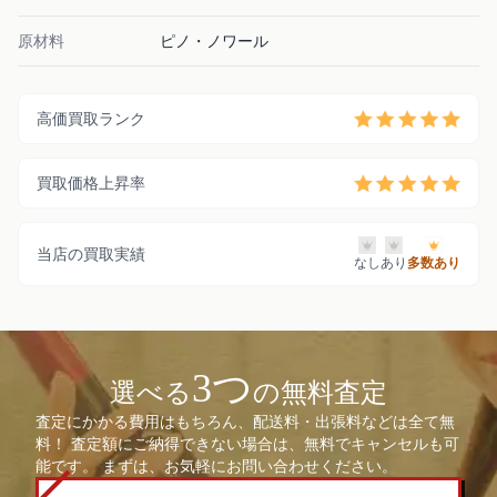
原材料
ピノ・ノワール
高価買取ランク
買取価格上昇率
当店の買取実績
なし
あり
多数あり
3つ
選べる
の無料査定
査定にかかる費用はもちろん、配送料・出張料などは全て無
料！ 査定額にご納得できない場合は、無料でキャンセルも可
能です。 まずは、お気軽にお問い合わせください。