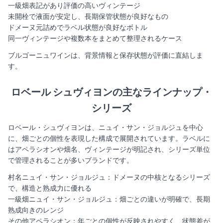
一級畑表記があり評価の高いヴィンテージ
未開栓で液面が安定し、長期保管状態が良好なもの
ドメーヌ元詰めでラベル状態が良好なボトル
同一ヴィンテージや複数本をまとめて整理されるケース
ブルゴーニュワインは、背景情報と保存状態が評価に直結しま
す。
ロベール シュヴィヨン
の主なラインナップ・
シリーズ
ロベール・シュヴィヨンは、ニュイ・サン・ジョルジュを中心
に、畑ごとの個性を表現した構成で展開されています。ラベルに
はアペラシオンや畑名、ヴィンテージが明記され、シリーズ単位
で管理されることが多いブランドです。
村名ニュイ・サン・ジョルジュ：ドメーヌの中核となるシリーズ
で、構造と熟成力に優れる
一級畑ニュイ・サン・ジョルジュ：畑ごとの違いが明確で、長期
熟成向きのレンジ
その他アペラシオン：年ごとの個性が反映されやすく、状態差が