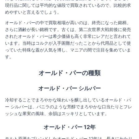
現行品に関しては平均的な値段で買取されているので、比較的求
めやすいと言えるでしょう。
オールド・パーの中で買取相場が高いのは、終売になった銘柄、
さらに酒齢が長い銘柄です。古くは、第二次世界大戦前後に発売
されたオールド・パーは希少価値も高く非常にレアだと言われて
います。当時はコルクが入手困難だったことから代用品として使
っていた特殊な蓋が人気を博し、マニアの間で注目を集めていま
す。
オールド・パー
の種類
オールド・パー シルバー
冷却することでまろやかな味わいを醸し出しているオールド・パ
ー シルバーは、バニラのような芳醇でまろやかな口当たりとフレ
ッシュな果実の風味、余韻はスッキリとしています。
オールド・パー 12年
モルト原酒をブレンドしたオールド・パー 12年は、長きにわたり