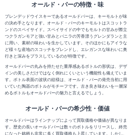
オールド・パーの特徴・味
ブレンデッドウイスキーであるオールドパーは、キーモルトが味
の決め手となります。オールド・パーのキーモルトはスコットラ
ンドのスペイサイド。スペイサイドの中でもモルトの甘みが際立
つクラガンモアと強い甘みとバニラの芳香漂うグレンダランと主
に用い、素材の味わいを生かしています。そのほかにもアイラな
ど様々な産地のスコッチをブレンドし、エレガンスな味わいに奥
行きと深みをプラスしているのが特徴です。
オールドパーの丸みを持たせた重厚感あるボトルの形状は、デザ
インの美しさだけではなく倒れにくいという機能性も備えていま
す。ボトル表面の波状の紋様は、オールド・パーの発売当初に用
いていた陶器のボトルがモチーフです。古き良き味わいを一層深
めるボトルもオールドパーの魅力と言えるでしょう。
オールド・パー
の希少性・価値​
オールドパーはラインナップによって買取価格や価値が異なりま
す。歴史の長いオールドパーは数々のボトルをリリースし、終売
になった銘柄も非常に多く買取価格も上昇しています。しかし、