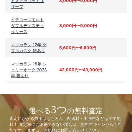
ミズナラウッドリ
8,000円〜9,000円
ザーブ
イチローズモルト
ダブルディスティ
8,000円〜9,000円
ラリーズ
マッカラン 12年 ダ
5,600円〜6,600円
ブルカスク 箱あり
マッカラン 18年 シ
ェリーオーク 2023
42,000円〜43,000円
年 箱あり
3つ
選べる
の無料査定
査定にかかる費用はもちろん、配送料・出張料などは全て無
料！ 査定額にご納得できない場合は、無料でキャンセルも可
能です。 まずは、お気軽にお問い合わせください。