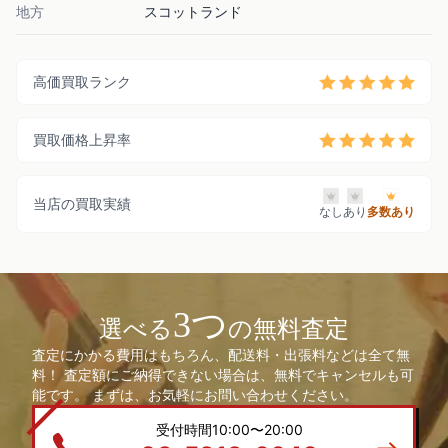
地方
スコットランド
高価買取ランク
買取価格上昇率
当店の買取実績
なし
あり
多数あり
3つ
選べる
の無料査定
査定にかかる費用はもちろん、配送料・出張料などは全て無
料！ 査定額にご納得できない場合は、無料でキャンセルも可
能です。 まずは、お気軽にお問い合わせください。
受付時間10:00〜20:00