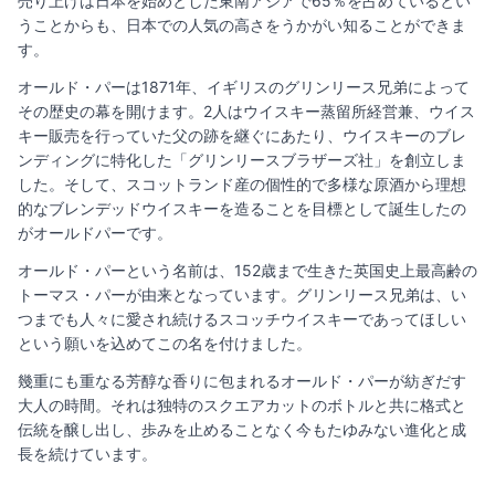
売り上げは日本を始めとした東南アジアで65％を占めているとい
うことからも、日本での人気の高さをうかがい知ることができま
す。
オールド・パーは1871年、イギリスのグリンリース兄弟によって
その歴史の幕を開けます。2人はウイスキー蒸留所経営兼、ウイス
キー販売を行っていた父の跡を継ぐにあたり、ウイスキーのブレ
ンディングに特化した「グリンリースブラザーズ社」を創立しま
した。そして、スコットランド産の個性的で多様な原酒から理想
的なブレンデッドウイスキーを造ることを目標として誕生したの
がオールドパーです。
オールド・パーという名前は、152歳まで生きた英国史上最高齢の
トーマス・パーが由来となっています。グリンリース兄弟は、い
つまでも人々に愛され続けるスコッチウイスキーであってほしい
という願いを込めてこの名を付けました。
幾重にも重なる芳醇な香りに包まれるオールド・パーが紡ぎだす
大人の時間。それは独特のスクエアカットのボトルと共に格式と
伝統を醸し出し、歩みを止めることなく今もたゆみない進化と成
長を続けています。