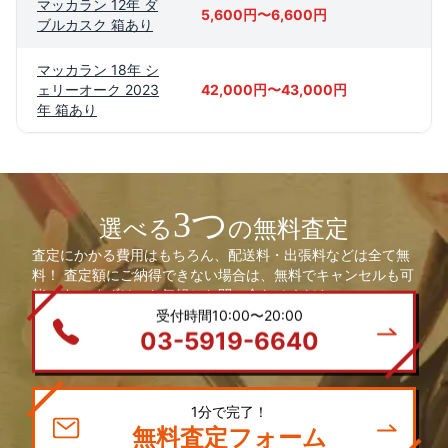
マッカラン 12年 ダ
5,600円〜6,600円
ブルカスク 箱あり
マッカラン 18年 シ
ェリーオーク 2023
42,000円〜43,000円
年 箱あり
3つ
選べる
の無料査定
査定にかかる費用はもちろん、配送料・出張料などは全て無
料！ 査定額にご納得できない場合は、無料でキャンセルも可
能です。 まずは、お気軽にお問い合わせください。
受付時間10:00〜20:00
03-5919-6640
1分で完了！
無料査定フォーム