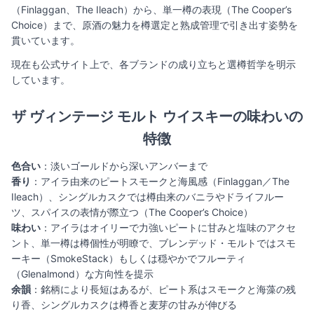
（Finlaggan、The Ileach）から、単一樽の表現（The Cooper’s
Choice）まで、原酒の魅力を樽選定と熟成管理で引き出す姿勢を
貫いています。
現在も公式サイト上で、各ブランドの成り立ちと選樽哲学を明示
しています。
ザ ヴィンテージ モルト ウイスキーの味わいの
特徴
色合い
：淡いゴールドから深いアンバーまで
香り
：アイラ由来のピートスモークと海風感（Finlaggan／The
Ileach）、シングルカスクでは樽由来のバニラやドライフルー
ツ、スパイスの表情が際立つ（The Cooper’s Choice）
味わい
：アイラはオイリーで力強いピートに甘みと塩味のアクセ
ント、単一樽は樽個性が明瞭で、ブレンデッド・モルトではスモ
ーキー（SmokeStack）もしくは穏やかでフルーティ
（Glenalmond）な方向性を提示
余韻
：銘柄により長短はあるが、ピート系はスモークと海藻の残
り香、シングルカスクは樽香と麦芽の甘みが伸びる