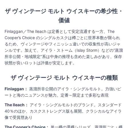
ザ ヴィンテージ モルト ウイスキーの希少性・
価値
Finlaggan／The Ileach は定番として安定流通する一方、The
Cooper’s Choice のシングルカスクは樽ごとに世界本数が限られ
るため、ヴィンテージやフィニッシュ違いでの収集性が高いジャ
ンルです。加えて、アイラ・ストーム（Islay Storm）などの“蒸溜
所非公開・地域限定”系は中身の推理も含めた楽しみがあり、保存
状態が良いロットは評価が安定します。
ザ ヴィンテージ モルト ウイスキーの種類
Finlaggan：
蒸溜所非公開のアイラ・シングルモルト。力強いピ
ートと海のニュアンスが魅力。定番～限定まで多彩な表現
The Ileach：
アイラ・シングルモルトのブランド。スタンダード
40％のほか、カスクストレングス版も展開。クラシカルなアイラ
像で受賞歴あり
The Cooper’s Choice：
単一樽の選樽シリーズ。蒸溜所ごと・樽