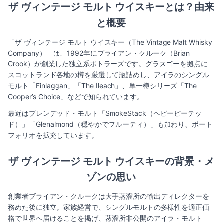
ザ ヴィンテージ モルト ウイスキーとは？由来
と概要
「ザ ヴィンテージ モルト ウイスキー（The Vintage Malt Whisky
Company）」は、1992年にブライアン・クルーク（Brian
Crook）が創業した独立系ボトラーズです。グラスゴーを拠点に
スコットランド各地の樽を厳選して瓶詰めし、アイラのシングル
モルト「Finlaggan」「The Ileach」、単一樽シリーズ「The
Cooper’s Choice」などで知られています。
最近はブレンデッド・モルト「SmokeStack（ヘビーピーテッ
ド）」「Glenalmond（穏やかでフルーティ）」も加わり、ポート
フォリオを拡充しています。
ザ ヴィンテージ モルト ウイスキーの背景・メ
ゾンの思い
創業者ブライアン・クルークは大手蒸溜所の輸出ディレクターを
務めた後に独立。家族経営で、シングルモルトの多様性を適正価
格で世界へ届けることを掲げ、蒸溜所非公開のアイラ・モルト