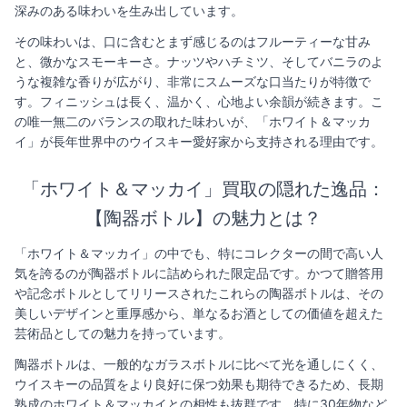
深みのある味わいを生み出しています。
その味わいは、口に含むとまず感じるのはフルーティーな甘み
と、微かなスモーキーさ。ナッツやハチミツ、そしてバニラのよ
うな複雑な香りが広がり、非常にスムーズな口当たりが特徴で
す。フィニッシュは長く、温かく、心地よい余韻が続きます。こ
の唯一無二のバランスの取れた味わいが、「ホワイト＆マッカ
イ」が長年世界中のウイスキー愛好家から支持される理由です。
「ホワイト＆マッカイ」買取の隠れた逸品：
【陶器ボトル】の魅力とは？
「ホワイト＆マッカイ」の中でも、特にコレクターの間で高い人
気を誇るのが陶器ボトルに詰められた限定品です。かつて贈答用
や記念ボトルとしてリリースされたこれらの陶器ボトルは、その
美しいデザインと重厚感から、単なるお酒としての価値を超えた
芸術品としての魅力を持っています。
陶器ボトルは、一般的なガラスボトルに比べて光を通しにくく、
ウイスキーの品質をより良好に保つ効果も期待できるため、長期
熟成のホワイト＆マッカイとの相性も抜群です。特に30年物など