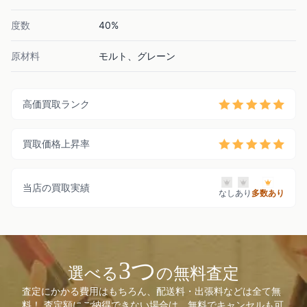
度数
40%
原材料
モルト、グレーン
高価買取ランク
買取価格上昇率
当店の買取実績
なし
あり
多数あり
3つ
選べる
の無料査定
査定にかかる費用はもちろん、配送料・出張料などは全て無
料！ 査定額にご納得できない場合は、無料でキャンセルも可