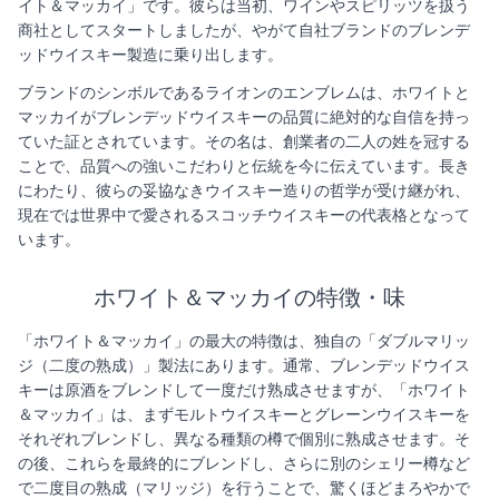
イト＆マッカイ」です。彼らは当初、ワインやスピリッツを扱う
商社としてスタートしましたが、やがて自社ブランドのブレンデ
ッドウイスキー製造に乗り出します。
ブランドのシンボルであるライオンのエンブレムは、ホワイトと
マッカイがブレンデッドウイスキーの品質に絶対的な自信を持っ
ていた証とされています。その名は、創業者の二人の姓を冠する
ことで、品質への強いこだわりと伝統を今に伝えています。長き
にわたり、彼らの妥協なきウイスキー造りの哲学が受け継がれ、
現在では世界中で愛されるスコッチウイスキーの代表格となって
います。
ホワイト＆マッカイの特徴・味
「ホワイト＆マッカイ」の最大の特徴は、独自の「ダブルマリッ
ジ（二度の熟成）」製法にあります。通常、ブレンデッドウイス
キーは原酒をブレンドして一度だけ熟成させますが、「ホワイト
＆マッカイ」は、まずモルトウイスキーとグレーンウイスキーを
それぞれブレンドし、異なる種類の樽で個別に熟成させます。そ
の後、これらを最終的にブレンドし、さらに別のシェリー樽など
で二度目の熟成（マリッジ）を行うことで、驚くほどまろやかで