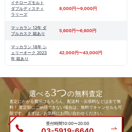
イチローズモルト
ダブルディスティ
8,000円〜9,000円
ラリーズ
マッカラン 12年 ダ
5,600円〜6,600円
ブルカスク 箱あり
マッカラン 18年 シ
ェリーオーク 2023
42,000円〜43,000円
年 箱あり
3つ
選べる
の無料査定
査定にかかる費用はもちろん、配送料・出張料などは全て無
料！ 査定額にご納得できない場合は、無料でキャンセルも可
能です。 まずは、お気軽にお問い合わせください。
受付時間10:00〜20:00
03-5919-6640