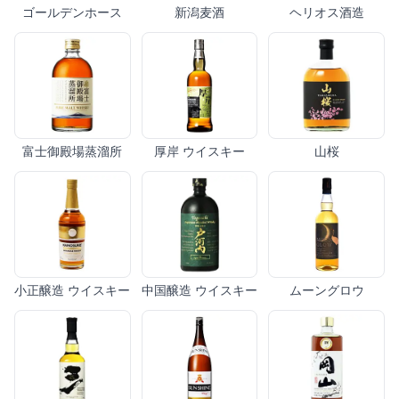
ゴールデンホース
新潟麦酒
ヘリオス酒造
富士御殿場蒸溜所
厚岸 ウイスキー
山桜
小正醸造 ウイスキー
中国醸造 ウイスキー
ムーングロウ