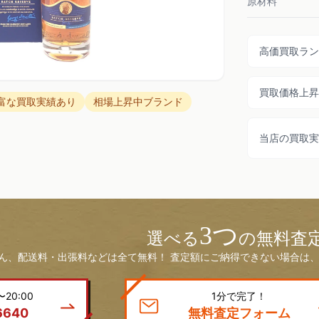
原材料
高価買取ラン
買取価格上昇
富な買取実績あり
相場上昇中ブランド
当店の買取実
3つ
選べる
の無料査
ん、配送料・出張料などは全て無料！ 査定額にご納得できない場合は、
20:00
1分で完了！
6640
無料査定フォーム