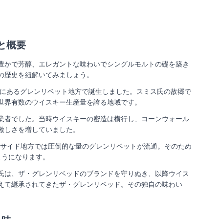
と概要
豊かで芳醇、エレガントな味わいでシングルモルトの礎を築き
の歴史を紐解いてみましょう。
ドにあるグレンリベット地方で誕生しました。スミス氏の故郷で
世界有数のウイスキー生産量を誇る地域です。
業者でした。当時ウイスキーの密造は横行し、コーンウォール
激しさを増していました。
イサイド地方では圧倒的な量のグレンリベットが流通。そのため
ようになります。
氏は、ザ・グレンリベッドのブランドを守りぬき、以降ウイス
えて継承されてきたザ・グレンリベッド。その独自の味わい