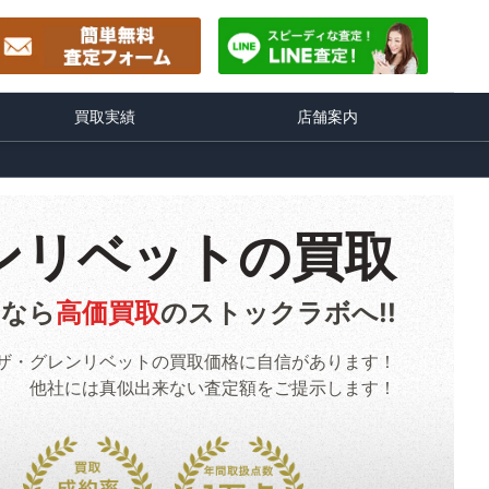
買取実績
店舗案内
ンリベットの買取
るなら
高価買取
のストックラボへ!!
ザ・グレンリベットの買取価格に自信があります！
他社には真似出来ない査定額をご提示します！