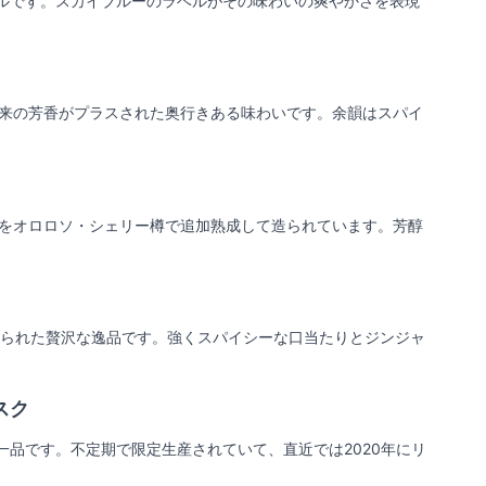
ルです。スカイブルーのラベルがその味わいの爽やかさを表現
由来の芳香がプラスされた奥行きある味わいです。余韻はスパイ
酒をオロロソ・シェリー樽で追加熟成して造られています。芳醇
造られた贅沢な逸品です。強くスパイシーな口当たりとジンジャ
スク
品です。不定期で限定生産されていて、直近では2020年にリ