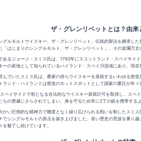
ザ・
グレンリベット
とは？由来
ングルモルトウイスキー、ザ・グレンリベット。伝統的製法を継承した
た「はじまりのシングルモルト、ザ・グレンリベット」。その波瀾万丈
であるジョージ・スミス氏は、1792年にスコットランド・スペイサイ
キーの産地として知られているハイランド・スペイ川流域にあり、現在
営んでいたスミス氏は、農家の傍らウイスキーを蒸留するいわゆる密造
トランド・ハイランドは密造のホットスポットとして国家の重圧が年々
氏はスペイサイドで初となる合法的なウイスキー蒸留許可を取得し、スペ
たちの脅威にさらされてしまい、身を守るため常に2丁の銃を携帯する
向かい圧倒的な精神力で幾度となく繰り広げられる戦いを制したスミス
チでシングルモルトの原点を築き上げました。長い歴史の荒波を乗り越
々を魅了し続けています。