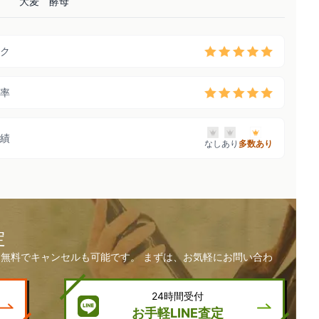
大麦 酵母
ク
率
績
なし
あり
多数あり
定
無料でキャンセルも可能です。 まずは、お気軽にお問い合わ
24時間受付
お手軽LINE査定