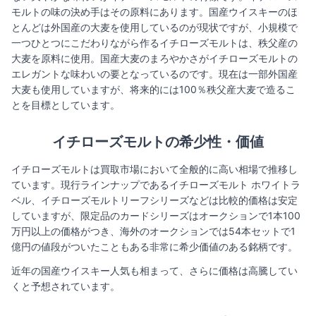
モルトの味の決め手はその原料にあります。国産ウイスキーのほ
とんどは外国産の大麦を使用しているのが現状ですが、小規模で
一つひとつにこだわりながら作るイチローズモルトは、秩父産の
大麦を原料に使用。国産大麦のまろやかさがイチローズモルトの
エレガントな味わいの要となっているのです。現在は一部外国産
大麦も使用していますが、将来的には100％秩父産大麦で造るこ
とを目標としています。
イチローズモルトの希少性・価値​
イチローズモルトは買取市場において全般的に高い相場で推移し
ています。現行ラインナップであるイチローズモルト ホワイトラ
ベル、イチローズモルトリーフシリーズなどは比較的価格は安定
していますが、限定品のカードシリーズはオークションで1本100
万円以上の価格がつき、海外のオークションでは54本セットで1
億円の値段がついたこともある非常に希少価値のある銘柄です。
近年の国産ウイスキー人気も相まって、さらに価格は高騰してい
くと予想されています。