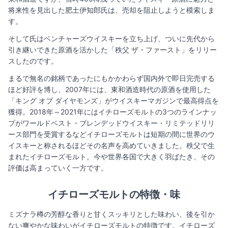
将来性を見出した肥土伊知郎氏は、売却を阻止しようと模索しま
す。
そして氏はベンチャーズウイスキーを立ち上げ、ついに先代から
引き継いできた原酒を活かした「秩父 ザ・ファースト」をリリー
スしたのです。
まるで無名の銘柄であったにもかかわらず国内外で即日完売する
ほど好評を博し、2007年には、東和酒造時代の原酒を使用した
「キング オブ ダイヤモンズ」がウイスキーマガジンで最高得点を
獲得。2018年～2021年にはイチローズモルトの3つのラインナッ
プがワールドベスト・ブレンデッドウイスキー・リミテッドリリ
ース部門を受賞するなどイチローズモルトは短期の間に世界のウ
イスキーと称されるほどその名声を高めていきました。秩父で生
まれたイチローズモルト。今や世界各国で大きく羽ばたき、その
評価は高まっていく一方です。
イチローズモルトの特徴・味
ミズナラ樽の芳醇な香りと甘くスッキリとした味わい、後を引か
ない爽やかな味わいがイチローズモルトの特徴です。イチローズ