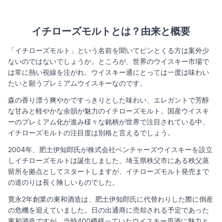
イチローズモルトとは？由来と概要
「イチローズモルト」という名前を聞いてピンとくる方は案外少
ないのではないでしょうか。ところが、世界のウイスキー市場で
は常に熱い視線を注がれ、ウイスキー通にとっては一度は味わい
たいと願うプレミアムウイスキーなのです。
森の香り漂う爽やかですっきりとした味わい、エレガントで芳醇
な甘みと軽やかな余韻が魅力のイチローズモルト。国産ウイスキ
ーのプレミアム化が進み様々な銘柄が世界で注目されている中、
イチローズモルトの注目度は別格と言えるでしょう。
2004年、肥土伊知郎氏が株式会社ベンチャーズウイスキーを設立
しイチローズモルトは誕生しました。埼玉県秩父市にある秩父蒸
留所を拠点としてスタートしますが、イチローズモルト発売まで
の道のりは長く険しいものでした。
寛永2年創業の東和酒造は、肥土伊知郎氏に代替わりした際に倒産
の危機を迎えていました。日の出通商に売却される予定であった
東和酒造ですが、当時400樽残っていたウイスキー原酒に魅力と