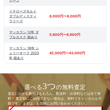
ザーブ
イチローズモルト
ダブルディスティ
8,000円〜9,000円
ラリーズ
マッカラン 12年 ダ
5,600円〜6,600円
ブルカスク 箱あり
マッカラン 18年 シ
ェリーオーク 2023
42,000円〜43,000円
年 箱あり
3つ
選べる
の無料査定
査定にかかる費用はもちろん、配送料・出張料などは全て無
料！ 査定額にご納得できない場合は、無料でキャンセルも可
能です。 まずは、お気軽にお問い合わせください。