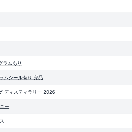
ログラムあり
グラムシール有り 完品
ザ ディスティラリー 2026
モニー
イス