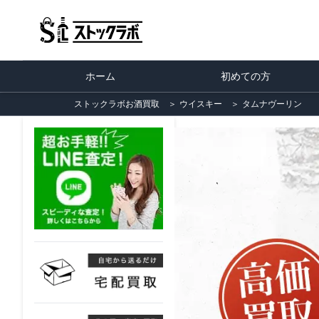
ホーム
初めての方
ストックラボお酒買取
＞
ウイスキー
＞
タムナヴーリン