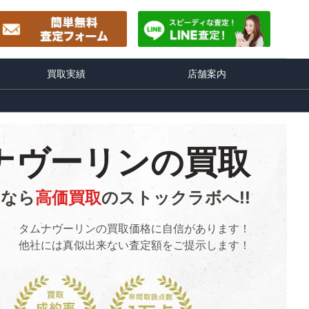
買取実績
店舗案内
ナヴーリンの買取
るなら
高価買取
のストックラボへ!!
タムナヴーリンの買取価格に自信があります！
他社には真似出来ない査定額をご提示します！