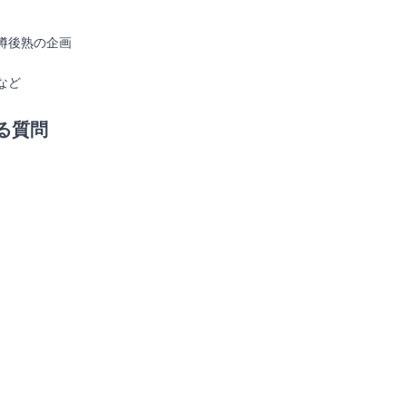
樽後熟の企画
など
る質問