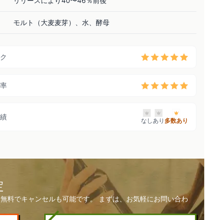
リリースにより40〜46％前後
モルト（大麦麦芽）、水、酵母
ク
率
績
なし
あり
多数あり
定
無料でキャンセルも可能です。 まずは、お気軽にお問い合わ