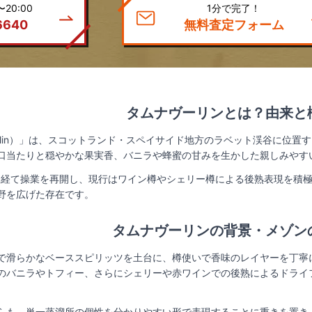
20:00
1分で完了！
6640
無料査定フォーム
タムナヴーリンとは？由来と
vulin）」は、スコットランド・スペイサイド地方のラベット渓谷に位置
口当たりと穏やかな果実香、バニラや蜂蜜の甘みを生かした親しみやす
新を経て操業を再開し、現行はワイン樽やシェリー樽による後熟表現を積
野を広げた存在です。
タムナヴーリンの背景・メゾン
で滑らかなベーススピリッツを土台に、樽使いで香味のレイヤーを丁寧
のバニラやトフィー、さらにシェリーや赤ワインでの後熟によるドライ
らも、単一蒸溜所の個性を分かりやすい形で表現することに重きを置き