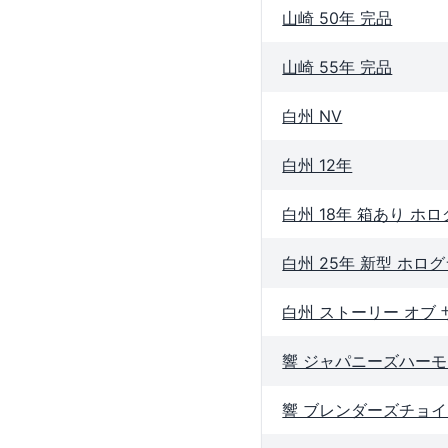
山崎 50年 完品
山崎 55年 完品
白州 NV
白州 12年
白州 18年 箱あり ホ
白州 25年 新型 ホロ
白州 ストーリー オブ 
響 ジャパニーズハー
響 ブレンダーズチョ