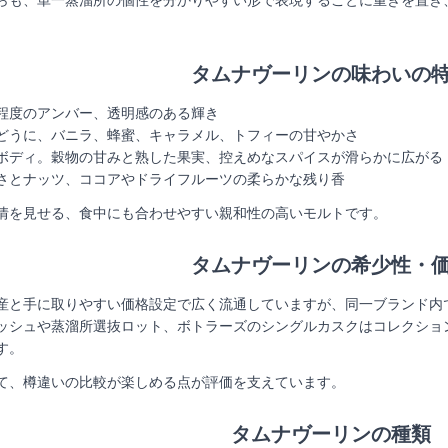
タムナヴーリンの味わいの
程度のアンバー、透明感のある輝き
どうに、バニラ、蜂蜜、キャラメル、トフィーの甘やかさ
ボディ。穀物の甘みと熟した果実、控えめなスパイスが滑らかに広がる
さとナッツ、ココアやドライフルーツの柔らかな残り香
情を見せる、食中にも合わせやすい親和性の高いモルトです。
タムナヴーリンの希少性・
産と手に取りやすい価格設定で広く流通していますが、同一ブランド内で
ッシュや蒸溜所選抜ロット、ボトラーズのシングルカスクはコレクショ
す。
て、樽違いの比較が楽しめる点が評価を支えています。
タムナヴーリンの種類