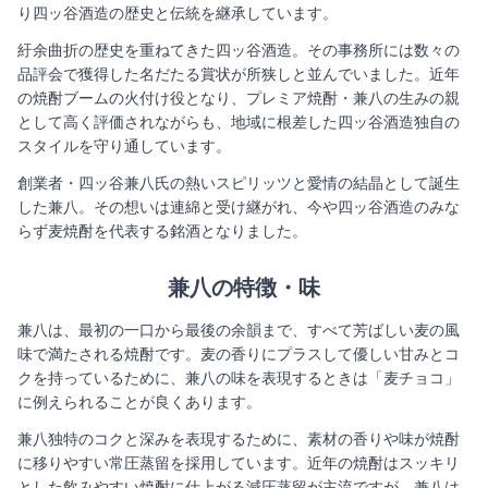
り四ッ谷酒造の歴史と伝統を継承しています。
紆余曲折の歴史を重ねてきた四ッ谷酒造。その事務所には数々の
品評会で獲得した名だたる賞状が所狭しと並んでいました。近年
の焼酎ブームの火付け役となり、プレミア焼酎・兼八の生みの親
として高く評価されながらも、地域に根差した四ッ谷酒造独自の
スタイルを守り通しています。
創業者・四ッ谷兼八氏の熱いスピリッツと愛情の結晶として誕生
した兼八。その想いは連綿と受け継がれ、今や四ッ谷酒造のみな
らず麦焼酎を代表する銘酒となりました。
兼八の特徴・味
兼八は、最初の一口から最後の余韻まで、すべて芳ばしい麦の風
味で満たされる焼酎です。麦の香りにプラスして優しい甘みとコ
クを持っているために、兼八の味を表現するときは「麦チョコ」
に例えられることが良くあります。
兼八独特のコクと深みを表現するために、素材の香りや味が焼酎
に移りやすい常圧蒸留を採用しています。近年の焼酎はスッキリ
とした飲みやすい焼酎に仕上がる減圧蒸留が主流ですが、兼八は