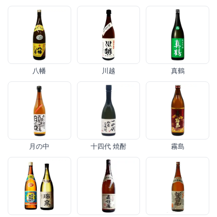
八幡
川越
真鶴
月の中
十四代 焼酎
霧島