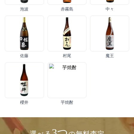
泡波
赤霧島
中々
佐藤
村尾
魔王
櫻井
芋焼酎
3つ