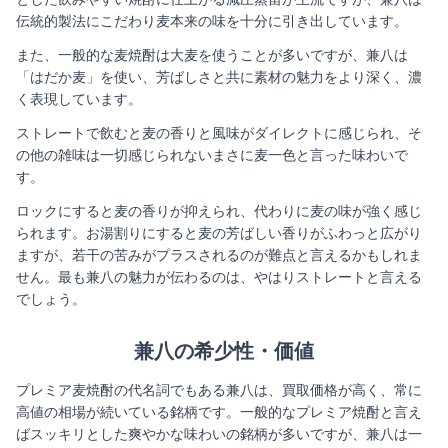
伝統的製法にこだわり麦本来の味を十分に引き出しています。
また、一般的な麦焼酎は大麦を使うことが多いですが、兼八は
「はだか麦」を使い、芳ばしさと共に素材の魅力をより深く、濃
く表現しています。
ストレートで飲むと麦の香りと風味がダイレクトに感じられ、そ
の他の雑味は一切感じられないまさに麦一色と言った味わいで
す。
ロックにすると麦の香りが抑えられ、代わりに麦の味が強く感じ
られます。お湯割りにすると麦の芳ばしい香りがふわっと広がり
ますが、若干の苦みがプラスされるのが難点と言えるかもしれま
せん。最も兼八の魅力が伝わるのは、やはりストレートと言える
でしょう。
兼八の希少性・価値​
プレミア麦焼酎の代名詞でもある兼八は、買取価格が高く、常に
高値の相場が続いている銘柄です。一般的なプレミア焼酎と言え
ばスッキリとした爽やかな味わいの銘柄が多いですが、兼八は一