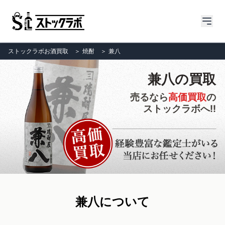
ストックラボお酒買取
＞
焼酎
＞
兼八
兼八の買取
売るなら
高価買取
の
ストックラボへ!!
兼八について