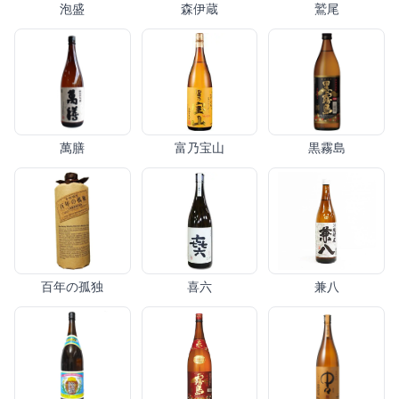
泡盛
森伊蔵
鷲尾
萬膳
富乃宝山
黒霧島
百年の孤独
喜六
兼八