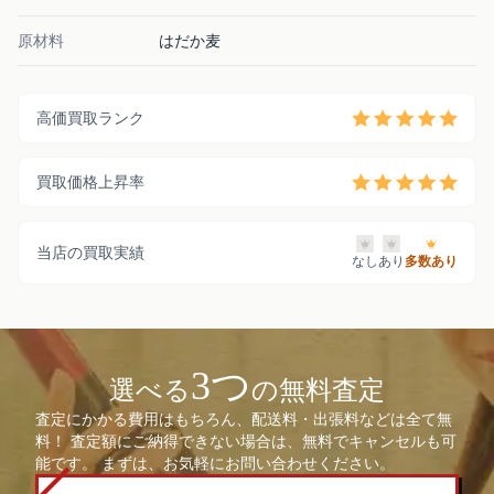
原材料
はだか麦
高価買取ランク
買取価格上昇率
当店の買取実績
なし
あり
多数あり
3つ
選べる
の無料査定
査定にかかる費用はもちろん、配送料・出張料などは全て無
料！ 査定額にご納得できない場合は、無料でキャンセルも可
能です。 まずは、お気軽にお問い合わせください。