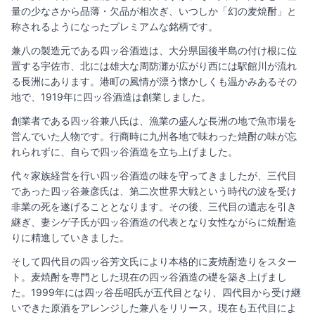
量の少なさから品薄・欠品が相次ぎ、いつしか「幻の麦焼酎」と
称されるようになったプレミアムな銘柄です。
兼八の製造元である四ッ谷酒造は、大分県国後半島の付け根に位
置する宇佐市、北には雄大な周防灘が広がり西には駅館川が流れ
る長洲にあります。港町の風情が漂う懐かしくも温かみあるその
地で、1919年に四ッ谷酒造は創業しました。
創業者である四ッ谷兼八氏は、漁業の盛んな長洲の地で魚市場を
営んでいた人物です。行商時に九州各地で味わった焼酎の味が忘
れられずに、自らで四ッ谷酒造を立ち上げました。
代々家族経営を行い四ッ谷酒造の味を守ってきましたが、三代目
であった四ッ谷兼彦氏は、第二次世界大戦という時代の波を受け
非業の死を遂げることとなります。その後、三代目の遺志を引き
継ぎ、妻シゲ子氏が四ッ谷酒造の代表となり女性ながらに焼酎造
りに精進していきました。
そして四代目の四ッ谷芳文氏により本格的に麦焼酎造りをスター
ト。麦焼酎を専門とした現在の四ッ谷酒造の礎を築き上げまし
た。1999年には四ッ谷岳昭氏が五代目となり、四代目から受け継
いできた原酒をアレンジした兼八をリリース。現在も五代目によ