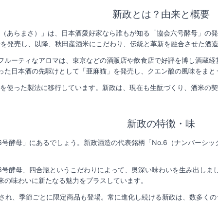
新政とは？由来と概要
新政（あらまさ）」は、日本酒愛好家なら誰もが知る「協会六号酵母」の
酵母を発売し、以降、秋田産酒米にこだわり、伝統と革新を融合させた酒
フルーティなアロマは、東京などの酒販店や飲食店で好評を博し酒蔵経営
った日本酒の先駆けとして「亜麻猫」を発売し、クエン酸の風味をまと
のみを使った製法に移行しています。新政は、現在も生酛づくり、酒米の
新政の特徴・味
6号酵母」にあるでしょう。新政酒造の代表銘柄「No.6（ナンバーシ
。
6号酵母、四合瓶というこだわりによって、奥深い味わいを生み出しま
来の味わいに新たなる魅力をプラスしています。
売され、季節ごとに限定商品も登場。常に進化し続ける新政は、数多く