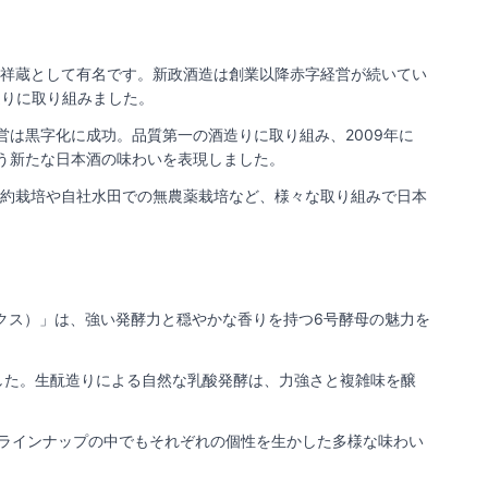
発祥蔵として有名です。新政酒造は創業以降赤字経営が続いてい
造りに取り組みました。
は黒字化に成功。品質第一の酒造りに取り組み、2009年に
う新たな日本酒の味わいを表現しました。
契約栽培や自社水田での無農薬栽培など、様々な取り組みで日本
ックス）」は、強い発酵力と穏やかな香りを持つ6号酵母の魅力を
した。生酛造りによる自然な乳酸発酵は、力強さと複雑味を醸
のラインナップの中でもそれぞれの個性を生かした多様な味わい