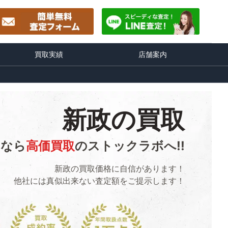
買取実績
店舗案内
新政の買取
るなら
高価買取
のストックラボへ!!
新政の買取価格に自信があります！
他社には真似出来ない査定額をご提示します！