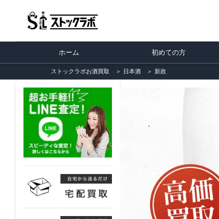
ホーム
初めての方
ストックラボお酒買取
＞
日本酒
＞
新政