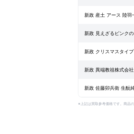
新政 産土 アース 陸
新政 見えざるピンク
新政 クリスマスタイ
新政 異端教祖株式会
新政 佐藤卯兵衛 生酛
※上記は買取参考価格です。商品