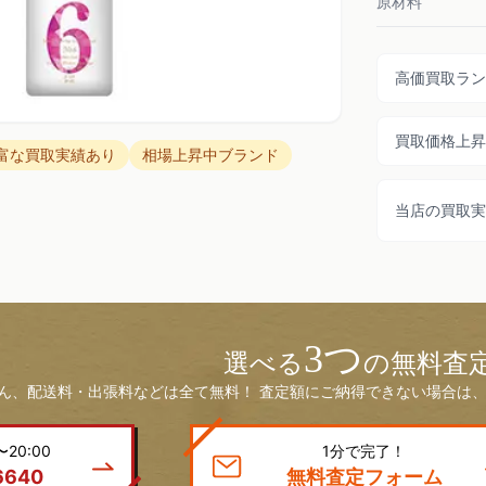
原材料
高価買取ラン
買取価格上昇
富な買取実績あり
相場上昇中ブランド
当店の買取実
3つ
選べる
の無料査
ん、配送料・出張料などは全て無料！ 査定額にご納得できない場合は、
20:00
1分で完了！
6640
無料査定フォーム