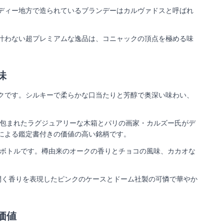
ディー地方で造られているブランデーはカルヴァドスと呼ばれ
叶わない超プレミアムな逸品は、コニャックの頂点を極める味
味
クです。シルキーで柔らかな口当たりと芳醇で奥深い味わい、
に包まれたラグジュアリーな木箱とパリの画家・カルズー氏がデ
による鑑定書付きの価値の高い銘柄です。
ムなボトルです。樽由来のオークの香りとチョコの風味、カカオな
開く香りを表現したピンクのケースとドーム社製の可憐で華やか
値​