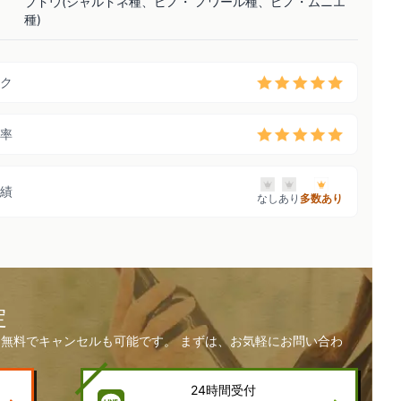
ブドウ(シャルドネ種、ピノ・ ノワール種、ピノ・ムニエ
種)
ク
率
績
なし
あり
多数あり
定
無料でキャンセルも可能です。 まずは、お気軽にお問い合わ
24時間受付