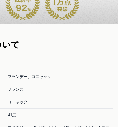
ついて
ブランデー、コニャック
フランス
コニャック
41度