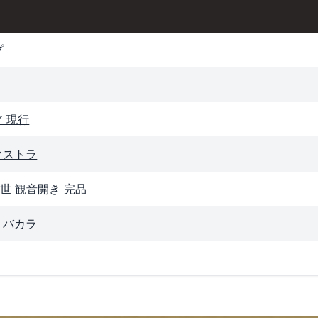
プ
 現行
クストラ
世 観音開き 完品
 バカラ