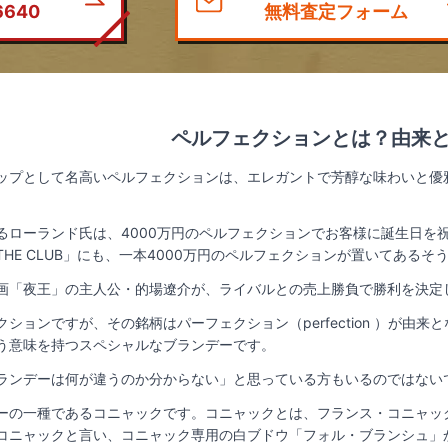
6640
無料査定フォーム
ペルフェクションとは？由来
ップとして名高いペルフェクションは、エレガントで芳醇な味わいと優
るローランド氏は、4000万円のペルフェクションでお客様に誕生日を
HE CLUB」にも、一本4000万円のペルフェクションが置いてあるそ
画「夜王」の主人公・的場遼介が、ライバルとの売上勝負で勝利を決定し
ションですが、その銘柄はパーフェクション（perfection ）が由
う意味を持つスペシャルなブランデーです。
ランデーは何が違うのか分からない」と思っている方もいるのではない
ーの一種であるコニャックです。コニャックとは、フランス・コニャッ
コニャックと言い、コニャック専用の白ブドウ「フォル・ブランシュ」