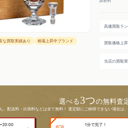
原材料
高価買取ラン
富な買取実績あり
相場上昇中ブランド
買取価格上昇
当店の買取実
3つ
選べる
の無料査
ん、配送料・出張料などは全て無料！ 査定額にご納得できない場合は、
20:00
1分で完了！