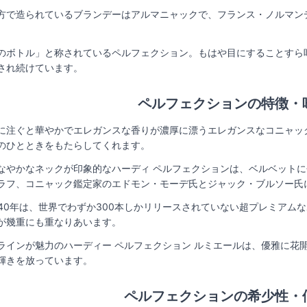
方で造られているブランデーはアルマニャックで、フランス・ノルマン
のボトル」と称されているペルフェクション。もはや目にすることすら
され続けています。
ペルフェクションの特徴・
に注ぐと華やかでエレガンスな香りが濃厚に漂うエレガンスなコニャッ
のひとときをもたらしてくれます。
なやかなネックが印象的なハーディ ペルフェクションは、ベルベット
ラフ、コニャック鑑定家のエドモン・モーデ氏とジャック・ブルソー氏
140年は、世界でわずか300本しかリリースされていない超プレミア
が幾重にも重なりあいます。
ラインが魅力のハーディー ペルフェクション ルミエールは、優雅に花
輝きを放っています。
ペルフェクションの希少性・価