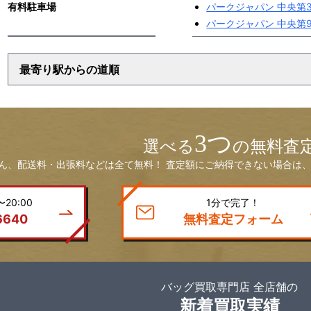
有料駐車場
パークジャパン 中央第3
パークジャパン 中央第
最寄り駅からの道順
3つ
選べる
の無料査
ん、配送料・出張料などは全て無料！ 査定額にご納得できない場合は、
20:00
1分で完了！
6640
無料査定フォーム
バッグ買取専門店 全店舗の
新着買取実績