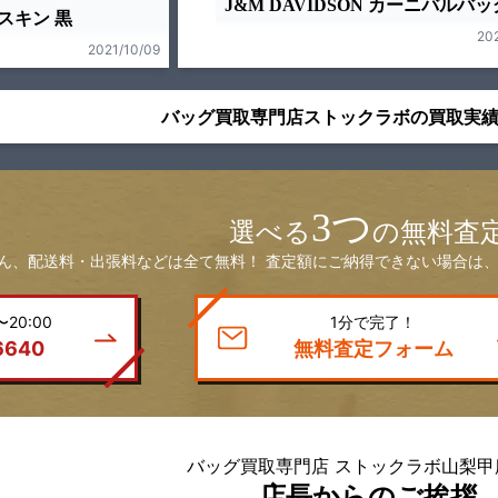
J&M DAVIDSON カーニバルバッ
スキン 黒
20
2021/10/09
バッグ買取専門店ストックラボの買取実
3つ
選べる
の無料査
ん、配送料・出張料などは全て無料！ 査定額にご納得できない場合は、
20:00
1分で完了！
6640
無料査定フォーム
バッグ買取専門店 ストックラボ山梨甲
店長からのご挨拶