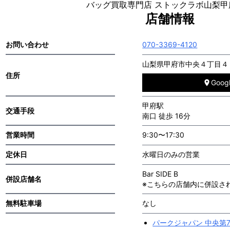
バッグ買取専門店 ストックラボ山梨甲
店舗情報
お問い合わせ
070-3369-4120
山梨県甲府市中央４丁目４－３１
住所
Goo
甲府駅
交通手段
南口 徒歩 16分
営業時間
9:30〜17:30
定休日
水曜日のみの営業
Bar SIDE B
併設店舗名
※こちらの店舗内に併設さ
無料駐車場
なし
パークジャパン 中央第