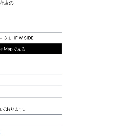
府店の
 1F W SIDE
gle Mapで見る
れております。
7