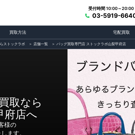
受付時間 10:00～20:00
03-5919-664
買取方法
宅配買取
らストックラボ
＞
店舗一覧
＞
バッグ買取専門店 ストックラボ山梨甲府店
買取なら
甲府店へ
客様の
たします。