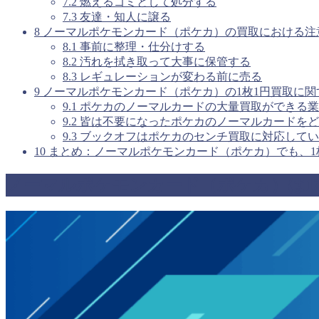
7.2
燃えるゴミとして処分する
7.3
友達・知人に譲る
8
ノーマルポケモンカード（ポケカ）の買取における注
8.1
事前に整理・仕分けする
8.2
汚れを拭き取って大事に保管する
8.3
レギュレーションが変わる前に売る
9
ノーマルポケモンカード（ポケカ）の1枚1円買取に関
9.1
ポケカのノーマルカードの大量買取ができる業
9.2
皆は不要になったポケカのノーマルカードをど
9.3
ブックオフはポケカのセンチ買取に対応してい
10
まとめ：ノーマルポケモンカード（ポケカ）でも、1
ノーマルポケモンカード（ポケカ）は1