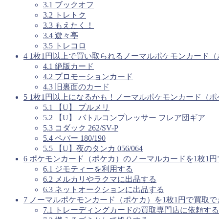
3.1
ブックオフ
3.2
トレトク
3.3
もえたく！
3.4
遊々亭
3.5
トレコロ
4
1枚1円以上で買い取られるノーマルポケモンカード（
4.1
絶版カード
4.2
プロモーションカード
4.3
旧裏面のカード
5
1枚1円以上になるかも！ノーマルポケモンカード（ポ
5.1
【U】 プルメリ
5.2
【U】 バトルコンプレッサー フレア団ギア
5.3
コダック 262/SV-P
5.4
ペパー 180/190
5.5
【U】夜のタンカ 056/064
6
ポケモンカード（ポケカ）のノーマルカードを1枚1円
6.1
ジモティーを利用する
6.2
メルカリやラクマに出品する
6.3
ネットオークションに出品する
7
ノーマルポケモンカード（ポケカ）を1枚1円で買取で
7.1
トレーディングカードの買取専門店に依頼する