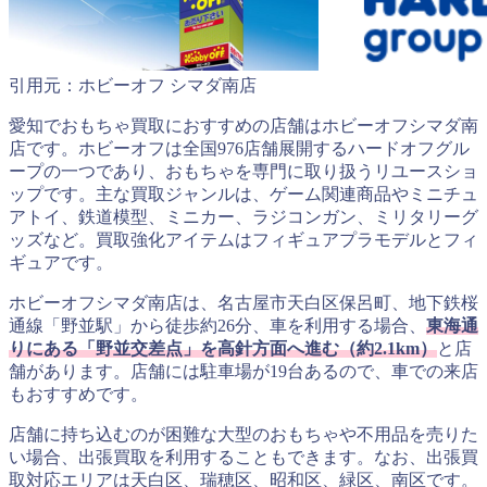
引用元：ホビーオフ シマダ南店
愛知でおもちゃ買取におすすめの店舗はホビーオフシマダ南
店です。ホビーオフは全国976店舗展開するハードオフグル
ープの一つであり、おもちゃを専門に取り扱うリユースショ
ップです。主な買取ジャンルは、ゲーム関連商品やミニチュ
アトイ、鉄道模型、ミニカー、ラジコンガン、ミリタリーグ
ッズなど。買取強化アイテムはフィギュアプラモデルとフィ
ギュアです。
ホビーオフシマダ南店は、名古屋市天白区保呂町、地下鉄桜
通線「野並駅」から徒歩約26分、車を利用する場合、
東海通
りにある「野並交差点」を高針方面へ進む（約2.1km）
と店
舗があります。店舗には駐車場が19台あるので、車での来店
もおすすめです。
店舗に持ち込むのが困難な大型のおもちゃや不用品を売りた
い場合、出張買取を利用することもできます。なお、出張買
取対応エリアは天白区、瑞穂区、昭和区、緑区、南区です。