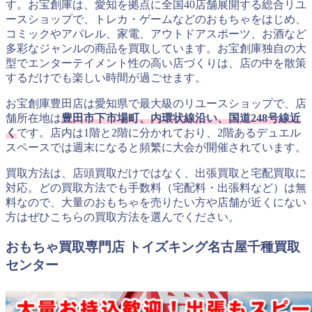
す。お宝創庫は、愛知を拠点に全国40店舗展開する総合リユ
ースショップで、トレカ・ゲームなどのおもちゃをはじめ、
コミックやアパレル、家電、アウトドアスポーツ、お酒など
多彩なジャンルの商品を買取しています。お宝創庫独自の大
型でエンターテイメント性の高い店づくりは、店の中を散策
するだけでも楽しい時間が過ごせます。
お宝創庫豊田店は愛知県で最大級のリユースショップで、店
舗所在地は
豊田市下市場町、内環状線沿い、国道248号線近
く
です。店内は1階と2階に分かれており、2階あるデュエル
スペースでは週末になると頻繁に大会が開催されています。
買取方法は、店頭買取だけではなく、出張買取と宅配買取に
対応。どの買取方法でも手数料（宅配料・出張料など）は無
料なので、大量のおもちゃを売りたい方や店舗が近くにない
方はぜひこちらの買取方法を選んでください。
おもちゃ買取専門店 トイズキング名古屋千種買取
センター