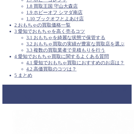
1.8
買取王国 守山大森店
1.9
ホビーオフ シマダ南店
1.10
ブックオフとよあけ店
2
おもちゃの買取価格一覧
3
愛知でおもちゃを高く売るコツ
3.1
おもちゃを綺麗な状態で保管する
3.2
おもちゃ買取の実績が豊富な買取店を選ぶ
3.3
複数の買取業者で見積もりを行う
4
愛知でおもちゃ買取に関するよくある質問
4.1
愛知でおもちゃ買取におすすめのお店は？
4.2
高価買取のコツは？
5
まとめ
愛知でおもちゃの買取におすすめの買
取店10選