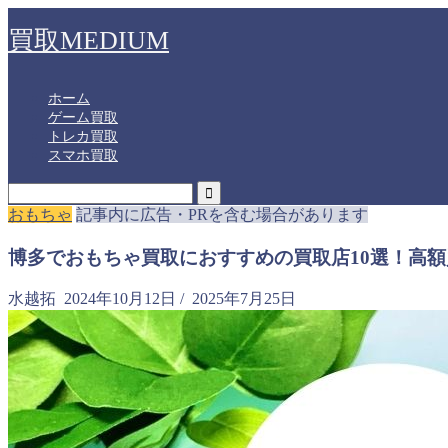
買取MEDIUM
ホーム
ゲーム買取
トレカ買取
スマホ買取
おもちゃ
記事内に広告・PRを含む場合があります
博多でおもちゃ買取におすすめの買取店10選！高
水越拓
2024年10月12日
/
2025年7月25日