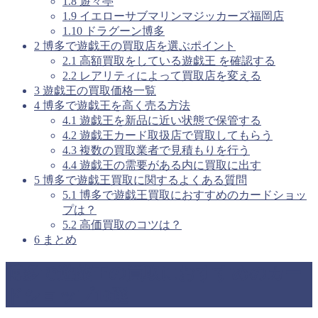
1.8
遊々亭
1.9
イエローサブマリンマジッカーズ福岡店
1.10
ドラグーン博多
2
博多で遊戯王の買取店を選ぶポイント
2.1
高額買取をしている遊戯王 を確認する
2.2
レアリティによって買取店を変える
3
遊戯王の買取価格一覧
4
博多で遊戯王を高く売る方法
4.1
遊戯王を新品に近い状態で保管する
4.2
遊戯王カード取扱店で買取してもらう
4.3
複数の買取業者で見積もりを行う
4.4
遊戯王の需要がある内に買取に出す
5
博多で遊戯王買取に関するよくある質問
5.1
博多で遊戯王買取におすすめのカードショッ
プは？
5.2
高価買取のコツは？
6
まとめ
博多で遊戯王の買取におすすめのカー
ドショップ10選