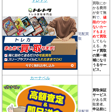
トレトク
買取にか
かる費用
が全て無
料
で、
値
段のつか
ないカー
ドもまと
宅配買
めて買取
取
してもら
える
。
カ
ード買取
の第一候
補になり
うるサー
ビス。
カーナベル
買取保証
サービス
がある買
取業者。
申込前に
宅配買