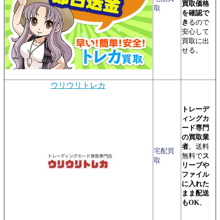
買取価格
取
を確認で
き
るので
安心して
買取に出
せる。
ウリウリトレカ
トレーデ
ィングカ
ード専門
の買取業
者
。送料
宅配買
無料で
ス
取
リーブや
ファイル
に入れた
まま配送
もOK
。