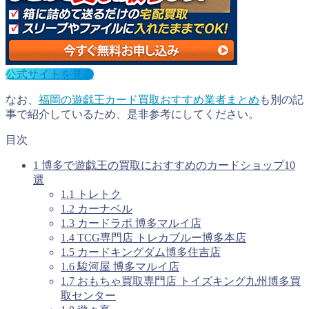
公式サイトを見る
なお、
福岡の遊戯王カード買取おすすめ業者まとめ
も別の記
事で紹介しているため、是非参考にしてください。
目次
1
博多で遊戯王の買取におすすめのカードショップ10
選
1.1
トレトク
1.2
カーナベル
1.3
カードラボ 博多マルイ店
1.4
TCG専門店 トレカブルー博多本店
1.5
カードキングダム博多住吉店
1.6
駿河屋 博多マルイ店
1.7
おもちゃ買取専門店 トイズキング九州博多買
取センター