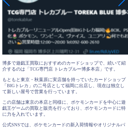
博多で遊戯王買取におすすめのカードショップで、続いて紹
介するのは「TCG専門店 トレカブルー博多本店」です。
もともと東京・秋葉原に実店舗を持っていたカードショップ
「BIGトレカ」の二号店として福岡に出店し、現在は独立し
て新しい屋号で営業を行っています。
この店舗は東京の本店と同様に、ポケモンカードを中心に遊
戯王ゲームの買取と販売を行っており、ポケモンカードに特
に力を入れています。
公式SNSでは、ポケモンカードの新入荷情報やオリジナルパ